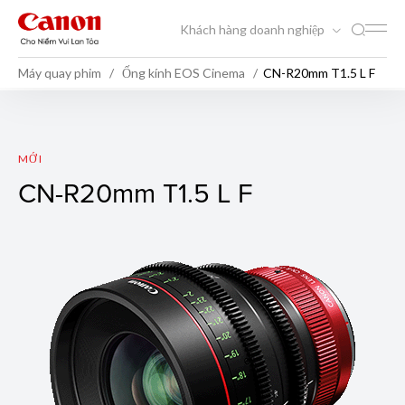
Khách hàng doanh nghiệp
Máy quay phim
Ống kính EOS Cinema
CN-R20mm T1.5 L F
CN-R20mm T1.5 L F
MỚI
CN-R20mm T1.5 L F