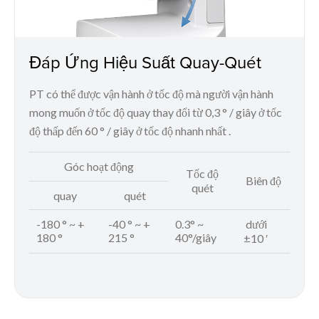
Đáp Ứng Hiệu Suất Quay-Quét
PT có thể được vận hành ở tốc độ mà người vận hành
mong muốn ở tốc độ quay thay đổi từ 0,3 ° / giây ở tốc
độ thấp đến 60 ° / giây ở tốc độ nhanh nhất .
Góc hoạt động
Tốc độ
Biên độ
quét
quay
quét
-180 ° ~ +
-40 ° ~ +
0.3° ~
dưới
180 °
215 °
40°/giây
±10 ′