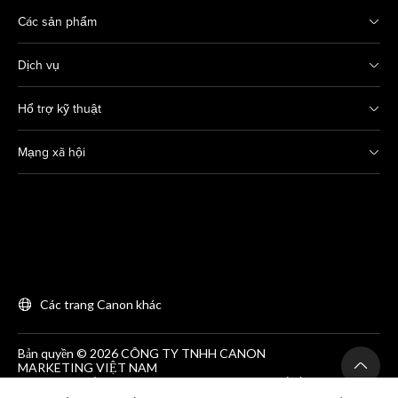
Các sản phẩm
Dịch vụ
Hổ trợ kỹ thuật
Mạng xã hội
Các trang Canon khác
Bản quyền © 2026 CÔNG TY TNHH CANON
MARKETING VIỆT NAM
GCNĐKDN số 0311869297, do SKH&DT HCM cấp lần
đầu ngày 25/06/2012