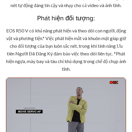
nét tự động đáng tin cậy và nhạy cho cả video và ảnh tĩnh.
Phát hiện đối tượng:
EOS R50 V có khả năng phát hiện và theo dõi con người, động
vật và phương tiện.* Việc phát hiện mắt và khuôn mặt giúp giữ
cho đối tượng của bạn luôn sắc nét, trong khi tính năng Ưu
tiên Người Đã Đăng Ký đảm bảo việc theo dõi liên tục. *Phát
hiện ngựa, máy bay và tàu chỉ khả dụng trong chế độ chụp ảnh
tĩnh.