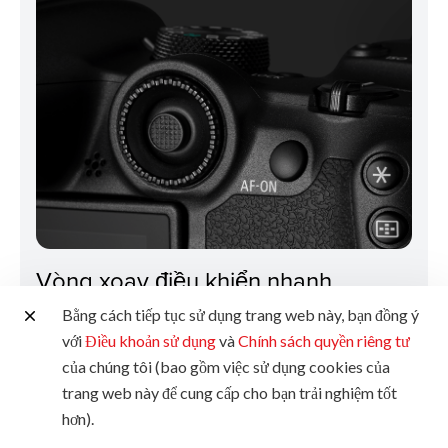
Vòng xoay điều khiển nhanh
Bằng cách tiếp tục sử dụng trang web này, bạn đồng ý
Vòng xoay điều khiển nhanh hoàn toàn mới kết hợp Bộ
với
Điều khoản sử dụng
và
Chính sách quyền riêng tư
điều khiển đa năng cho phép điều khiển nhiều hơn với núm
của chúng tôi (bao gồm việc sử dụng cookies của
điều khiển đa hướng và mặt số xúc giác.
trang web này để cung cấp cho bạn trải nghiệm tốt
hơn).
Được đặt ở vị trí dễ sử dụng cho ngón tay cái của bạn ở
mặt sau EOS R7, nút xoay Điều khiển nhanh giúp truy