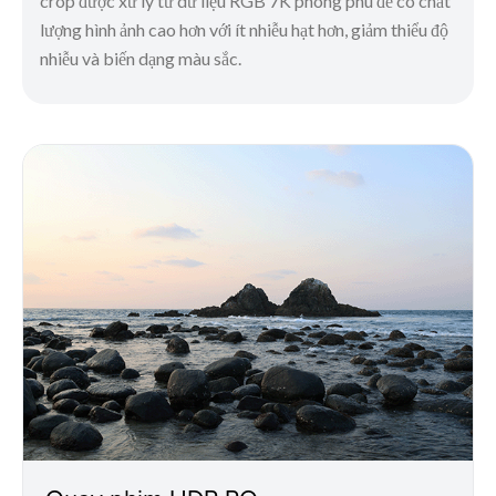
crop được xử lý từ dữ liệu RGB 7K phong phú để có chất
lượng hình ảnh cao hơn với ít nhiễu hạt hơn, giảm thiểu độ
nhiễu và biến dạng màu sắc.