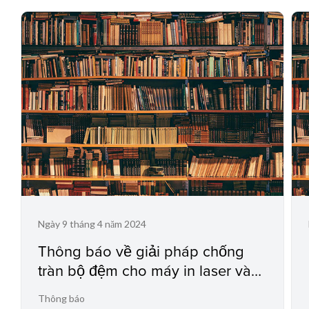
Ngày 9 tháng 4 năm 2024
Thông báo về giải pháp chống
tràn bộ đệm cho máy in laser và
máy in đa chức năng
Thông báo