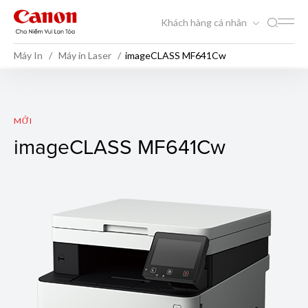
Khách hàng cá nhân
Máy In
Máy in Laser
imageCLASS MF641Cw
imageCLASS MF641Cw
MỚI
imageCLASS MF641Cw