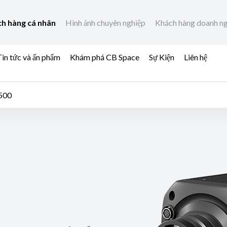
h hàng cá nhân
Hình ảnh chuyên nghiệp
Khách hàng doanh n
in tức và ấn phẩm
Khám phá CB Space
Sự Kiện
Liên hệ
500