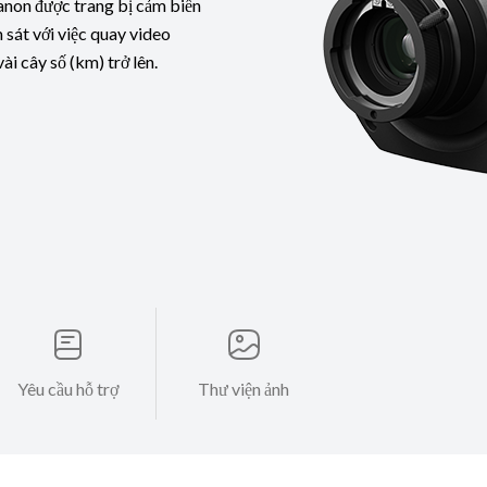
anon được trang bị cảm biến
 sát với việc quay video
i cây số (km) trở lên.
Yêu cầu hỗ trợ
Thư viện ảnh