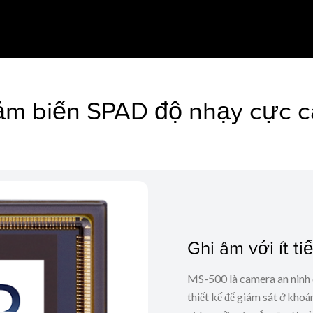
m biến SPAD độ nhạy cực 
Ghi âm với ít t
MS-500 là camera an ninh c
thiết kế để giám sát ở kho