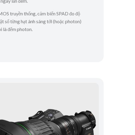
 ngày lẫn đêm.
MOS truyền thống, cảm biến SPAD đo độ
t số từng hạt ánh sáng tới (hoặc photon)
i là đếm photon.