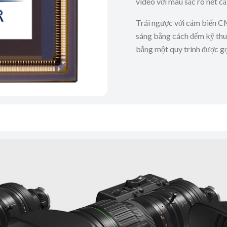
video với màu sắc rõ nét cả
Trái ngược với cảm biến C
sáng bằng cách đếm kỹ thuậ
bằng một quy trình được gọ