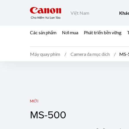
Việt Nam
Khác
Các sản phẩm
Nơi mua
Phát triển bền vững
T
Máy quay phim
Camera đa mục đích
MS-
MS-500
MỚI
MS-500