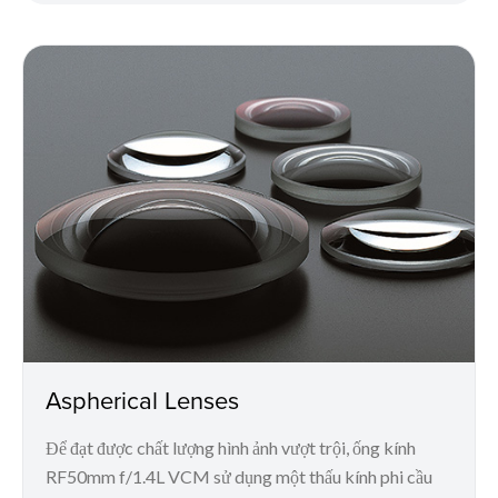
Aspherical Lenses
Để đạt được chất lượng hình ảnh vượt trội, ống kính
RF50mm f/1.4L VCM sử dụng một thấu kính phi cầu