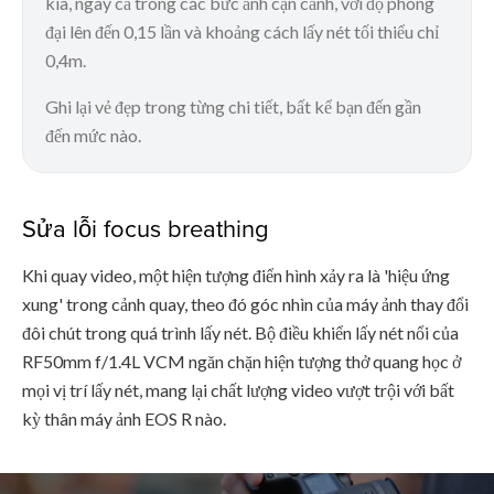
kia, ngay cả trong các bức ảnh cận cảnh, với độ phóng
đại lên đến 0,15 lần và khoảng cách lấy nét tối thiểu chỉ
0,4m.
Ghi lại vẻ đẹp trong từng chi tiết, bất kể bạn đến gần
đến mức nào.
Sửa lỗi focus breathing
Khi quay video, một hiện tượng điển hình xảy ra là 'hiệu ứng
xung' trong cảnh quay, theo đó góc nhìn của máy ảnh thay đổi
đôi chút trong quá trình lấy nét. Bộ điều khiển lấy nét nổi của
RF50mm f/1.4L VCM ngăn chặn hiện tượng thở quang học ở
mọi vị trí lấy nét, mang lại chất lượng video vượt trội với bất
kỳ thân máy ảnh EOS R nào.