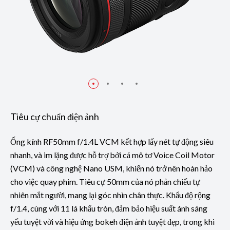
Tiêu cự chuẩn điện ảnh
Ống kính RF50mm f/1.4L VCM kết hợp lấy nét tự động siêu
nhanh, và im lặng được hỗ trợ bởi cả mô tơ Voice Coil Motor
(VCM) và công nghệ Nano USM, khiến nó trở nên hoàn hảo
cho việc quay phim. Tiêu cự 50mm của nó phản chiếu tự
nhiên mắt người, mang lại góc nhìn chân thực. Khẩu độ rộng
f/1.4, cùng với 11 lá khẩu tròn, đảm bảo hiệu suất ánh sáng
yếu tuyệt vời và hiệu ứng bokeh điện ảnh tuyệt đẹp, trong khi