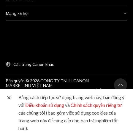
Mạng xã hội
Các trang Canon khác
Bản quyền © 2026 CÔNG TY TNHH CANON
MARKETING VIỆT NAM
GCNĐKDN số 0311869297, do SKH&DT HCM cấp lần
đầu ngày 25/06/2012
Bằng cách tiếp tục sử dụng trang web này, bạn đồng ý
Phòng 203, Tầng 2, Tòa nhà Zen Plaza, 54-56 Nguyễn
Trãi, Quận 1, Thành phố Hồ Chí Minh. Tel: (+84-28)
với
Điều khoản sử dụng
và
Chính sách quyền riêng tư
38200 466
của chúng tôi (bao gồm việc sử dụng cookies của
trang web này để cung cấp cho bạn trải nghiệm tốt
hơn).