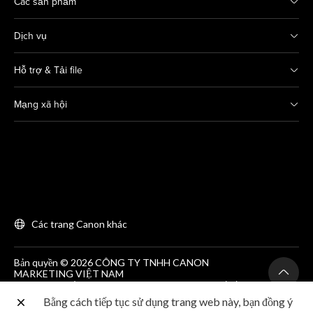
Các sản phẩm
Dịch vụ
Hỗ trợ & Tải file
Mạng xã hội
Các trang Canon khác
Bản quyền © 2026 CÔNG TY TNHH CANON
MARKETING VIỆT NAM
GCNĐKDN số 0311869297, do SKH&DT HCM cấp lần
đầu ngày 25/06/2012
Bằng cách tiếp tục sử dụng trang web này, bạn đồng ý
Phòng 203, Tầng 2, Tòa nhà Zen Plaza, 54-56 Nguyễn