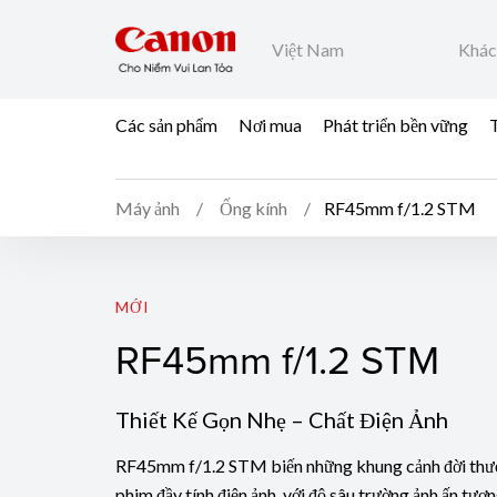
Việt Nam
Khác
Các sản phẩm
Nơi mua
Phát triển bền vững
T
Máy ảnh
Ống kính
RF45mm f/1.2 STM
RF45mm f/1.2 STM
MỚI
RF45mm f/1.2 STM
Thiết Kế Gọn Nhẹ – Chất Điện Ảnh
RF45mm f/1.2 STM biến những khung cảnh đời thư
phim đầy tính điện ảnh, với độ sâu trường ảnh ấn tượ