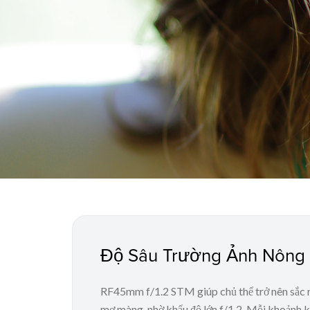
Độ Sâu Trường Ảnh Nông
RF45mm f/1.2 STM giúp chủ thể trở nên sắc n
mơ màng, nhờ khẩu độ lớn f/1.2. Mỗi khoảnh 