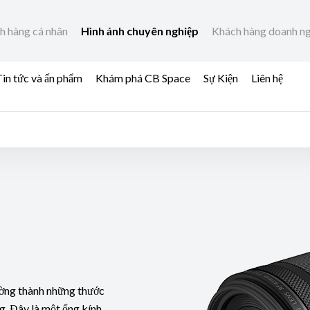
h hàng cá nhân
Hình ảnh chuyên nghiệp
Khách hàng doanh n
in tức và ấn phẩm
Khám phá CB Space
Sự Kiện
Liên hệ
ờng thành những thước
ng. Đây là một ống kính