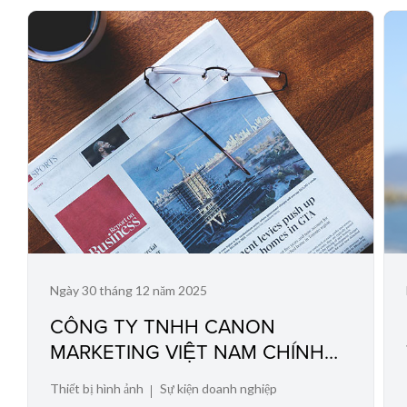
Ngày 30 tháng 12 năm 2025
CÔNG TY TNHH CANON
MARKETING VIỆT NAM CHÍNH
THỨC TRIỂN KHAI HỆ THỐNG
Thiết bị hình ảnh
Sự kiện doanh nghiệp
KÍCH HOẠT VÀ TRA CỨU BẢO