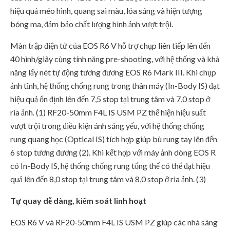
hiệu quả méo hình, quang sai màu, lóa sáng và hiện tượng
bóng ma, đảm bảo chất lượng hình ảnh vượt trội.
Màn trập điện tử của EOS R6 V hỗ trợ chụp liên tiếp lên đến
40 hình/giây cùng tính năng pre-shooting, với hệ thống và khả
năng lấy nét tự động tương đương EOS R6 Mark III. Khi chụp
ảnh tĩnh, hệ thống chống rung trong thân máy (In-Body IS) đạt
hiệu quả ổn định lên đến 7,5 stop tại trung tâm và 7,0 stop ở
rìa ảnh. (1) RF20-50mm F4L IS USM PZ thể hiện hiệu suất
vượt trội trong điều kiện ánh sáng yếu, với hệ thống chống
rung quang học (Optical IS) tích hợp giúp bù rung tay lên đến
6 stop tương đương (2). Khi kết hợp với máy ảnh dòng EOS R
có In-Body IS, hệ thống chống rung tổng thể có thể đạt hiệu
quả lên đến 8,0 stop tại trung tâm và 8,0 stop ở rìa ảnh. (3)
Tự quay dễ dàng, kiểm soát linh hoạt
EOS R6 V và RF20-50mm F4L IS USM PZ giúp các nhà sáng