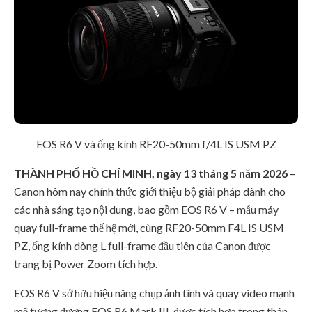
EOS R6 V và ống kính RF20-50mm f/4L IS USM PZ
THÀNH PHỐ HỒ CHÍ MINH, ngày 13 tháng 5 năm 2026
–
Canon hôm nay chính thức giới thiệu bộ giải pháp dành cho
các nhà sáng tạo nội dung, bao gồm EOS R6 V – mẫu máy
quay full-frame thế hệ mới, cùng RF20-50mm F4L IS USM
PZ, ống kính dòng L full-frame đầu tiên của Canon được
trang bị Power Zoom tích hợp.
EOS R6 V sở hữu hiệu năng chụp ảnh tĩnh và quay video mạnh
mẽ tương đương EOS R6 Mark III, được tích hợp trong thân