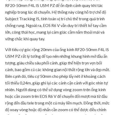
RF20-50mm F4L IS USM PZ để ổn định cảnh quay khi tác
nghiệp trong lúc di chuyển. Hệ thống này cũng hỗ trợ chế độ
Subject Tracking IS, tính toán vị trí chủ thể trong quá trình
chống rung. Ngoài ra, EOS R6 V vẫn duy trì thiết kế tay cầm
lớn, công thái học, mang lại cảm giác cầm nắm thoải mái và
vững chắc khi quay tay.
Với tiêu cự góc rộng 20mm của ống kính RF20-50mm F4L IS
USM PZ rất lý tưởng để tạo nên những khung hình mở đầu ấn
tượng, giàu chiều sâu phối cảnh, giúp thể hiện trọn vẹn bối
cảnh, bao gồm cả các không gian nội thất rộng lớn và đẹp mắt.
Bên cạnh đó, tiêu cự 50mm cho phép lấy nét ở khoảng cách
tối thiểu 0,24m, giúp ghi lại các cảnh cận cảnh với góc nhìn tự
nhiên. Người dùng có thể sử dụng vòng zoom trên ống kính
hoặc cần zoom trên EOS R6 V để chuyển đổi mượt mà từ đầu
rộng đến đầu tele trong một cú máy liền mạch. Đồng thời, mức
độ xoay vòng hoặc độ nhấn cần zoom có thể được điều chỉnh