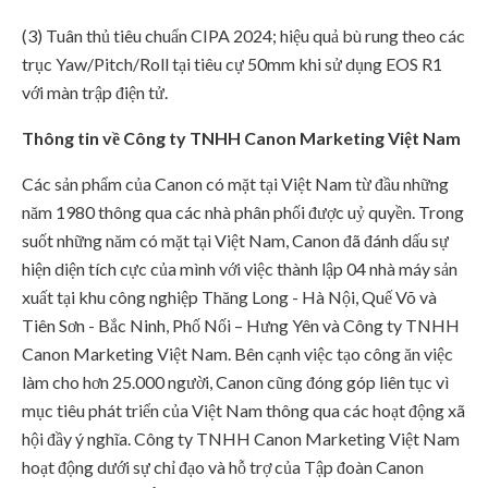
(3) Tuân thủ tiêu chuẩn CIPA 2024; hiệu quả bù rung theo các
trục Yaw/Pitch/Roll tại tiêu cự 50mm khi sử dụng EOS R1
với màn trập điện tử.
Thông tin về Công ty TNHH Canon Marketing Việt Nam
Các sản phẩm của Canon có mặt tại Việt Nam từ đầu những
năm 1980 thông qua các nhà phân phối được uỷ quyền. Trong
suốt những năm có mặt tại Việt Nam, Canon đã đánh dấu sự
hiện diện tích cực của mình với việc thành lập 04 nhà máy sản
xuất tại khu công nghiệp Thăng Long - Hà Nội, Quế Võ và
Tiên Sơn - Bắc Ninh, Phố Nối – Hưng Yên và Công ty TNHH
Canon Marketing Việt Nam. Bên cạnh việc tạo công ăn việc
làm cho hơn 25.000 người, Canon cũng đóng góp liên tục vì
mục tiêu phát triển của Việt Nam thông qua các hoạt động xã
hội đầy ý nghĩa. Công ty TNHH Canon Marketing Việt Nam
hoạt động dưới sự chỉ đạo và hỗ trợ của Tập đoàn Canon