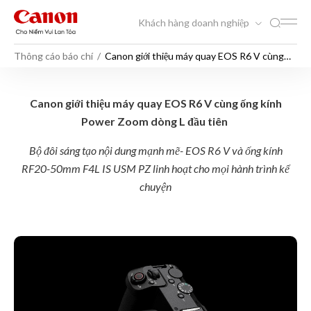
Khách hàng doanh nghiệp
Thông cáo báo chí
Canon giới thiệu máy quay EOS R6 V cùng
ống kính Power Zoom dòng L đầu tiên
Canon giới thiệu máy quay 
Canon giới thiệu máy quay EOS R6 V cùng ống kính
Power Zoom dòng L đầu tiên
Bộ đôi sáng tạo nội dung mạnh mẽ- EOS R6 V và ống kính
RF20-50mm F4L IS USM PZ linh hoạt cho mọi hành trình kể
chuyện