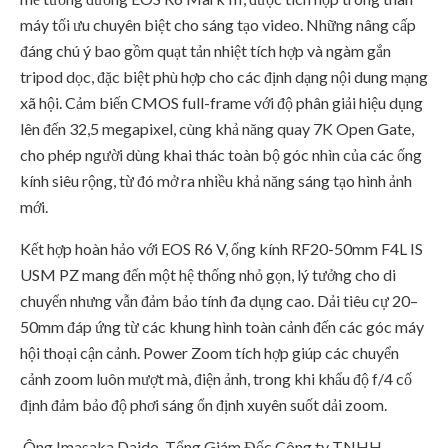
máy tối ưu chuyên biệt cho sáng tạo video. Những nâng cấp
đáng chú ý bao gồm quạt tản nhiệt tích hợp và ngàm gắn
tripod dọc, đặc biệt phù hợp cho các định dạng nội dung mạng
xã hội. Cảm biến CMOS full-frame với độ phân giải hiệu dụng
lên đến 32,5 megapixel, cùng khả năng quay 7K Open Gate,
cho phép người dùng khai thác toàn bộ góc nhìn của các ống
kính siêu rộng, từ đó mở ra nhiều khả năng sáng tạo hình ảnh
mới.
Kết hợp hoàn hảo với EOS R6 V, ống kính RF20-50mm F4L IS
USM PZ mang đến một hệ thống nhỏ gọn, lý tưởng cho di
chuyển nhưng vẫn đảm bảo tính đa dụng cao. Dải tiêu cự 20–
50mm đáp ứng từ các khung hình toàn cảnh đến các góc máy
hội thoại cận cảnh. Power Zoom tích hợp giúp các chuyển
cảnh zoom luôn mượt mà, điện ảnh, trong khi khẩu độ f/4 cố
định đảm bảo độ phơi sáng ổn định xuyên suốt dải zoom.
Ông Imasaka Daido, Tổng Giám Đốc Công ty TNHH