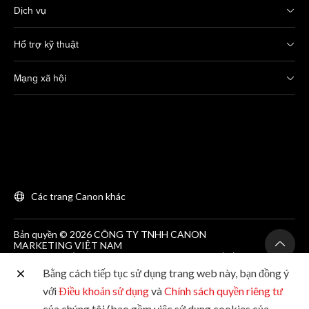
Dịch vụ
Hổ trợ kỹ thuật
Mạng xã hội
Các trang Canon khác
Bản quyền © 2026 CÔNG TY TNHH CANON
MARKETING VIỆT NAM
GCNĐKDN số 0311869297, do SKH&DT HCM cấp lần
đầu ngày 25/06/2012
Bằng cách tiếp tục sử dụng trang web này, bạn đồng ý
Phòng 203, Tầng 2, Tòa nhà Zen Plaza, 54-56 Nguyễn
Trãi, Quận 1, Thành phố Hồ Chí Minh. Tel: (+84-28)
với
Điều khoản sử dụng
và
Chính sách quyền riêng tư
38200 466
của chúng tôi (bao gồm việc sử dụng cookies của