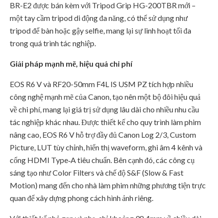
BR-E2 được bán kèm với Tripod Grip HG-200TBR mới –
một tay cầm tripod di động đa năng, có thể sử dụng như
tripod để bàn hoặc gậy selfie, mang lại sự linh hoạt tối đa
trong quá trình tác nghiệp.
Giải pháp mạnh mẽ, hiệu quả chi phí
EOS R6 V và RF20-50mm F4L IS USM PZ tích hợp nhiều
công nghệ mạnh mẽ của Canon, tạo nên một bộ đôi hiệu quả
về chi phí, mang lại giá trị sử dụng lâu dài cho nhiều nhu cầu
tác nghiệp khác nhau. Được thiết kế cho quy trình làm phim
nâng cao, EOS R6 V hỗ trợ đầy đủ Canon Log 2/3, Custom
Picture, LUT tùy chỉnh, hiển thị waveform, ghi âm 4 kênh và
cổng HDMI Type‑A tiêu chuẩn. Bên cạnh đó, các công cụ
sáng tạo như Color Filters và chế độ S&F (Slow & Fast
Motion) mang đến cho nhà làm phim những phương tiện trực
quan để xây dựng phong cách hình ảnh riêng.