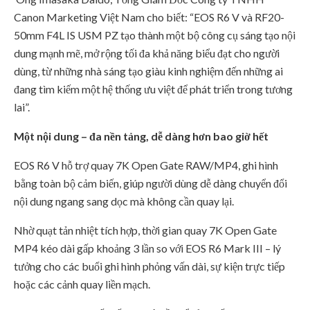
Canon Marketing Việt Nam cho biết: “EOS R6 V và RF20-
50mm F4L IS USM PZ tạo thành một bộ công cụ sáng tạo nội
dung mạnh mẽ, mở rộng tối đa khả năng biểu đạt cho người
dùng, từ những nhà sáng tạo giàu kinh nghiệm đến những ai
đang tìm kiếm một hệ thống ưu việt để phát triển trong tương
lai”.
Một nội dung – đa nền tảng, dễ dàng hơn bao giờ hết
EOS R6 V hỗ trợ quay 7K Open Gate RAW/MP4, ghi hình
bằng toàn bộ cảm biến, giúp người dùng dễ dàng chuyển đổi
nội dung ngang sang dọc mà không cần quay lại.
Nhờ quạt tản nhiệt tích hợp, thời gian quay 7K Open Gate
MP4 kéo dài gấp khoảng 3 lần so với EOS R6 Mark III – lý
tưởng cho các buổi ghi hình phỏng vấn dài, sự kiện trực tiếp
hoặc các cảnh quay liền mạch.