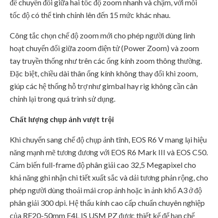
để chuyển đổi giữa hai tốc độ zoom nhanh và chậm, với mỗi
tốc độ có thể tinh chỉnh lên đến 15 mức khác nhau.
Công tắc chọn chế độ zoom mới cho phép người dùng linh
hoạt chuyển đổi giữa zoom điện tử (Power Zoom) và zoom
tay truyền thống như trên các ống kính zoom thông thường.
Đặc biệt, chiều dài thân ống kính không thay đổi khi zoom,
giúp các hệ thống hỗ trợ như gimbal hay rig không cần cân
chỉnh lại trong quá trình sử dụng.
Chất lượng chụp ảnh vượt trội
Khi chuyển sang chế độ chụp ảnh tĩnh, EOS R6 V mang lại hiệu
năng mạnh mẽ tương đương với EOS R6 Mark III và EOS C50.
Cảm biến full-frame độ phân giải cao 32,5 Megapixel cho
khả năng ghi nhận chi tiết xuất sắc và dải tương phản rộng, cho
phép người dùng thoải mái crop ảnh hoặc in ảnh khổ A3 ở độ
phân giải 300 dpi. Hệ thấu kính cao cấp chuẩn chuyên nghiệp
của RF20-50mm F4L IS USM PZ được thiết kế để hạn chế