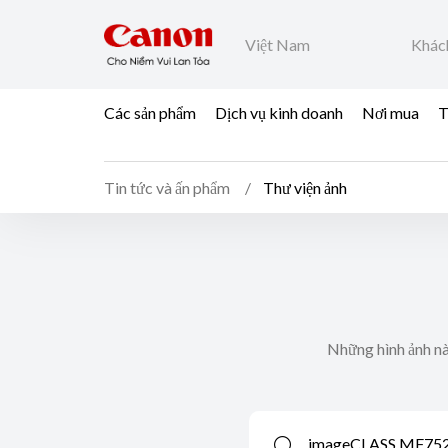
Việt Nam
Khác
Các sản phẩm
Dịch vụ kinh doanh
Nơi mua
T
Tin tức và ấn phẩm
Thư viện ảnh
Những hình ảnh nà