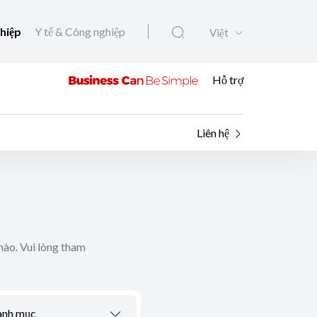
ghiệp
Y tế & Công nghiệp
Việt
Hỗ trợ
Liên hệ
nào. Vui lòng tham
anh mục