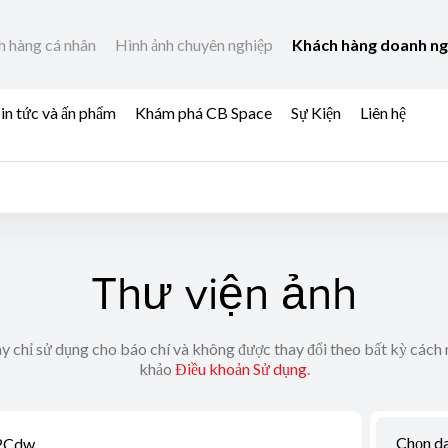
h hàng cá nhân
Hình ảnh chuyên nghiệp
Khách hàng doanh n
in tức và ấn phẩm
Khám phá CB Space
Sự Kiện
Liên hệ
Thư viện ảnh
y chỉ sử dụng cho báo chí và không được thay đổi theo bất kỳ cách 
khảo
Điều khoản Sử dụng
.
Chọn d