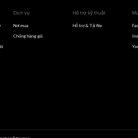
Dịch vụ
Hổ trợ kỹ thuật
Mạ
y
Nơi mua
Hỗ trợ & Tải file
Fa
Chống hàng giả
In
át
Yo