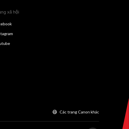
ng xã hội
cebook
stagram
utube
Các trang Canon khác