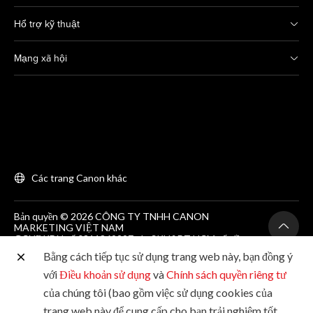
Hổ trợ kỹ thuật
Mạng xã hội
Các trang Canon khác
Bản quyền © 2026 CÔNG TY TNHH CANON
MARKETING VIỆT NAM
GCNĐKDN số 0311869297, do SKH&DT HCM cấp lần
đầu ngày 25/06/2012
Bằng cách tiếp tục sử dụng trang web này, bạn đồng ý
Phòng 203, Tầng 2, Tòa nhà Zen Plaza, 54-56 Nguyễn
Trãi, Quận 1, Thành phố Hồ Chí Minh. Tel: (+84-28)
với
Điều khoản sử dụng
và
Chính sách quyền riêng tư
38200 466
của chúng tôi (bao gồm việc sử dụng cookies của
trang web này để cung cấp cho bạn trải nghiệm tốt