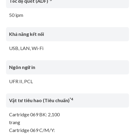
Tốc độ quét (ADF)
50 ipm
Khả năng kết nối
USB, LAN, Wi-Fi
Ngôn ngữ in
UFR II, PCL
*4
Vật tư tiêu hao (Tiêu chuẩn)
Cartridge 069 BK: 2,100
trang
Cartridge 069 C/M/Y: