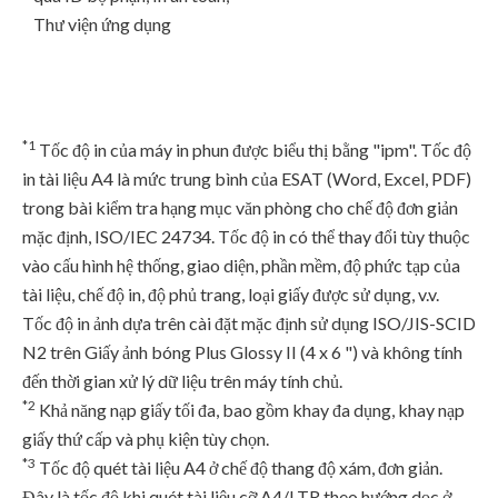
Thư viện ứng dụng
*1
Tốc độ in của máy in phun được biểu thị bằng "ipm". Tốc độ
in tài liệu A4 là mức trung bình của ESAT (Word, Excel, PDF)
trong bài kiểm tra hạng mục văn phòng cho chế độ đơn giản
mặc định, ISO/IEC 24734. Tốc độ in có thể thay đổi tùy thuộc
vào cấu hình hệ thống, giao diện, phần mềm, độ phức tạp của
tài liệu, chế độ in, độ phủ trang, loại giấy được sử dụng, v.v.
Tốc độ in ảnh dựa trên cài đặt mặc định sử dụng ISO/JIS-SCID
N2 trên Giấy ảnh bóng Plus Glossy II (4 x 6 ") và không tính
đến thời gian xử lý dữ liệu trên máy tính chủ.
*2
Khả năng nạp giấy tối đa, bao gồm khay đa dụng, khay nạp
giấy thứ cấp và phụ kiện tùy chọn.
*3
Tốc độ quét tài liệu A4 ở chế độ thang độ xám, đơn giản.
Đây là tốc độ khi quét tài liệu cỡ A4/LTR theo hướng dọc ở