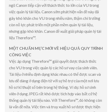
ngũ Canon tiếp cận với thách thức to lớn của VU trong
việc quản lý tài liệu. Canon sớm phát hiện vấn đề này đã
gây khó khăn cho VU trong nhiều năm, thậm chí trường
còn nỗ lực phát triển một phần mềm quản lý tài liệu,
nhưng gặp khó khăn. Canon đề xuất giải pháp quản lý tài
liệu Therefore™.
MỘT CHUẨN MỰC MỚI VỀ HIỆU QUẢ QUY TRÌNH
CÔNG VIỆC
Việc áp dụng Therefore™ giải quyết được thách thức
cho VU trong việc quản lý các hồ sơ vay của sinh viên.
Tài liệu ở nhiều định dạng khác nhau có thể được scan và
lưu dễ dàng ở dạng điện tử với sự hỗ trợ của một nơi lưu
hồ sơ kĩ thuật số bên trong hệ thống. Ví dụ: hồ sơ sinh
viên ở dạng JPEG rất khó được tích hợp vào bất cứ hệ
thống quản lý tài liệu nào. Với Therefore™, đó không còn
là vấn đề nữa. Việc tìm và truy xuất hồ sơ được thực hiện