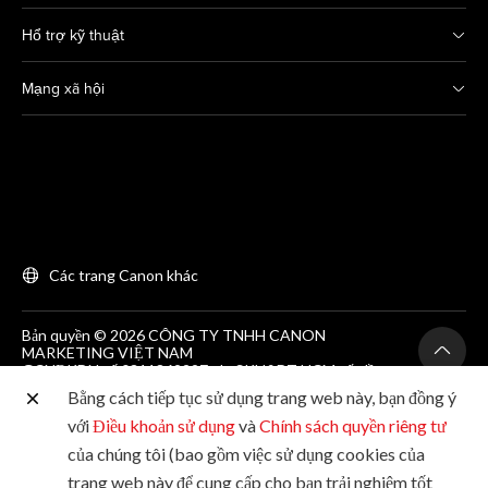
Hổ trợ kỹ thuật
Mạng xã hội
Các trang Canon khác
Bản quyền © 2026 CÔNG TY TNHH CANON
MARKETING VIỆT NAM
GCNĐKDN số 0311869297, do SKH&DT HCM cấp lần
đầu ngày 25/06/2012
Bằng cách tiếp tục sử dụng trang web này, bạn đồng ý
Phòng 203, Tầng 2, Tòa nhà Zen Plaza, 54-56 Nguyễn
Trãi, Quận 1, Thành phố Hồ Chí Minh. Tel: (+84-28)
với
Điều khoản sử dụng
và
Chính sách quyền riêng tư
38200 466
của chúng tôi (bao gồm việc sử dụng cookies của
trang web này để cung cấp cho bạn trải nghiệm tốt