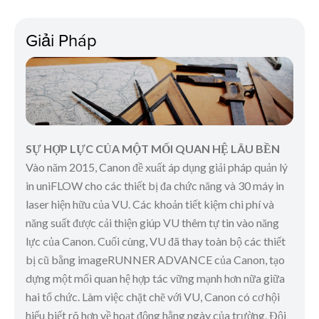
Giải Pháp
SỰ HỢP LỰC CỦA MỘT MỐI QUAN HỆ LÂU BỀN
Vào năm 2015, Canon đề xuất áp dụng giải pháp quản lý
in uniFLOW cho các thiết bị đa chức năng và 30 máy in
laser hiện hữu của VU. Các khoản tiết kiệm chi phí và
năng suất được cải thiện giúp VU thêm tự tin vào năng
lực của Canon. Cuối cùng, VU đã thay toàn bộ các thiết
bị cũ bằng imageRUNNER ADVANCE của Canon, tạo
dựng một mối quan hệ hợp tác vững mạnh hơn nữa giữa
hai tổ chức. Làm việc chặt chẽ với VU, Canon có cơ hội
hiểu biết rõ hơn về hoạt động hằng ngày của trường. Đội