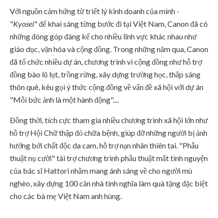
Với nguồn cảm hứng từ triết lý kinh doanh của mình -
"
Kyosei
" để khai sáng từng bước đi tại Việt Nam, Canon đã có
những đóng góp đáng kể cho nhiều lĩnh vực khác nhau như
giáo dục, văn hóa và cộng đồng. Trong những năm qua, Canon
đã tổ chức nhiều dự án, chương trình vì cộng đồng như hỗ trợ
đồng bào lũ lụt, trồng rừng, xây dựng trường học, thắp sáng
thôn quê, kêu gọi ý thức cộng đồng về vấn đề xã hội với dự án
"Mỗi bức ảnh là một hành động"....
Đồng thời, tích cực tham gia nhiều chương trình xã hội lớn như
hỗ trợ Hội Chữ thập đỏ chữa bệnh, giúp đỡ những người bị ảnh
hưởng bởi chất độc da cam, hỗ trợ nạn nhân thiên tai. "Phẫu
thuật nụ cười" tài trợ chương trình phẫu thuật mắt tình nguyện
của bác sĩ Hattori nhằm mang ánh sáng về cho người mù
nghèo, xây dựng 100 căn nhà tình nghĩa làm quà tặng đặc biệt
cho các bà mẹ Việt Nam anh hùng.