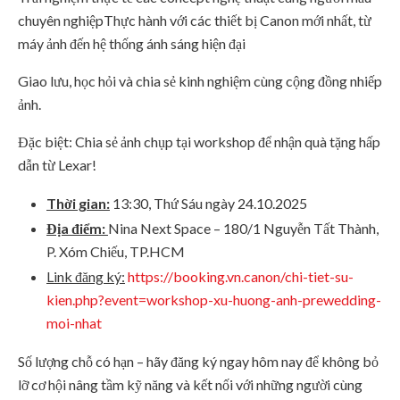
chuyên nghiệpThực hành với các thiết bị Canon mới nhất, từ
máy ảnh đến hệ thống ánh sáng hiện đại
Giao lưu, học hỏi và chia sẻ kinh nghiệm cùng cộng đồng nhiếp
ảnh.
Đặc biệt: Chia sẻ ảnh chụp tại workshop để nhận quà tặng hấp
dẫn từ Lexar!
Thời gian:
13:30, Thứ Sáu ngày 24.10.2025
Địa điểm:
Nina Next Space – 180/1 Nguyễn Tất Thành,
P. Xóm Chiếu, TP.HCM
Link đăng ký:
https://booking.vn.canon/chi-tiet-su-
kien.php?event=workshop-xu-huong-anh-prewedding-
moi-nhat
Số lượng chỗ có hạn – hãy đăng ký ngay hôm nay để không bỏ
lỡ cơ hội nâng tầm kỹ năng và kết nối với những người cùng