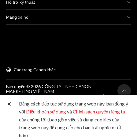
Hổ trợ kỹ thuật
Mạng xã hội
Các trang Canon khác
Bản quyền © 2026 CÔNG TY TNHH CANON
MARKETING VIỆT NAM
GCNĐKDN số 0311869297, do SKH&DT HCM cấp lần
đầu ngày 25/06/2012
Bằng cách tiếp tục sử dụng trang web này, bạn đồng ý
Phòng 203, Tầng 2, Tòa nhà Zen Plaza, 54-56 Nguyễn
Trãi, Quận 1, Thành phố Hồ Chí Minh. Tel: (+84-28)
với
Điều khoản sử dụng
và
Chính sách quyền riêng tư
38200 466
của chúng tôi (bao gồm việc sử dụng cookies của
trang web này để cung cấp cho bạn trải nghiệm tốt
hơn).