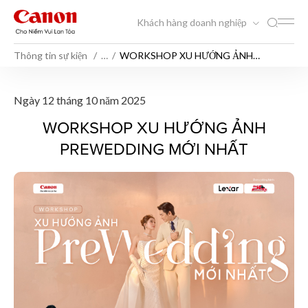
Khách hàng doanh nghiệp
Thông tin sự kiện
…
WORKSHOP XU HƯỚNG ẢNH
PREWEDDING MỚI NHẤT
WORKSHOP XU HƯỚNG ẢN
Ngày 12 tháng 10 năm 2025
WORKSHOP XU HƯỚNG ẢNH
PREWEDDING MỚI NHẤT