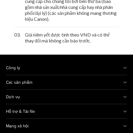
cung cấp cho chúng tôi bởi bên thứ ba (bao
gồm nhà sản xuất/nhà cung cấp hay nhà phân
phối/đại lý) (các sản phẩm không mang thương
hiệu Canon).
03.
Giá niêm yết được tính theo VND và có thể
thay đổi mà không cần báo trước.
Công ty
Các sản phẩm
Dịch vụ
Hỗ trợ & Tải file
Mạng xã hội