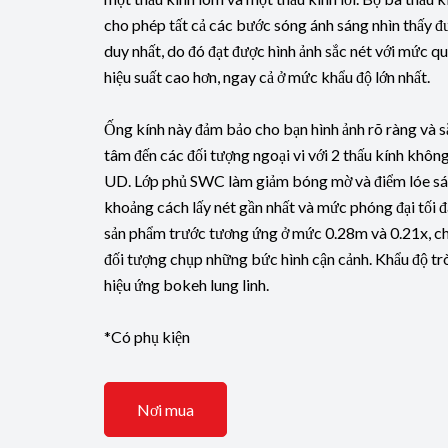
cho phép tất cả các bước sóng ánh sáng nhìn thấy đ
duy nhất, do đó đạt được hình ảnh sắc nét với mức q
hiệu suất cao hơn, ngay cả ở mức khẩu độ lớn nhất.
Ống kính này đảm bảo cho bạn hình ảnh rõ ràng và s
tâm đến các đối tượng ngoại vi với 2 thấu kính không
UD. Lớp phủ SWC làm giảm bóng mờ và điểm lóe sá
khoảng cách lấy nét gần nhất và mức phóng đại tối đ
sản phẩm trước tương ứng ở mức 0.28m và 0.21x, ch
đối tượng chụp những bức hình cận cảnh. Khẩu độ trò
hiệu ứng bokeh lung linh.
*Có phụ kiện
Nơi mua