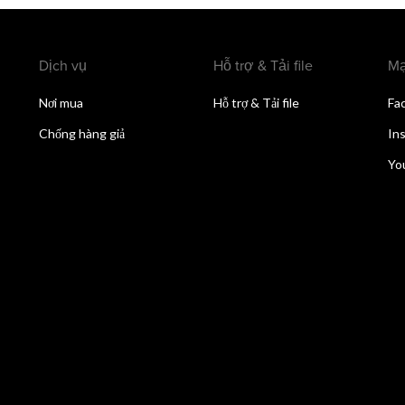
Dịch vụ
Hỗ trợ & Tải file
Mạ
Nơi mua
Hỗ trợ & Tải file
Fa
Chống hàng giả
In
Yo