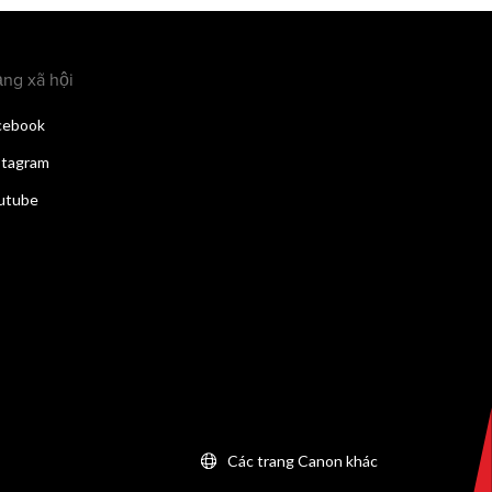
ng xã hội
cebook
stagram
utube
Các trang Canon khác