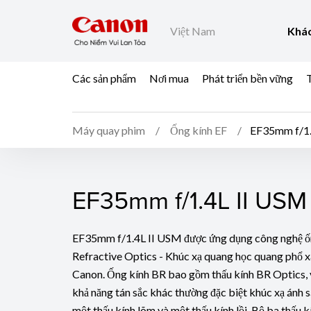
Việt Nam
Khác
Các sản phẩm
Nơi mua
Phát triển bền vững
T
Máy quay phim
Ống kính EF
EF35mm f/1.
EF35mm f/1.4L II USM
EF35mm f/1.4L II USM
EF35mm f/1.4L II USM được ứng dụng công nghệ ố
Refractive Optics - Khúc xạ quang học quang phổ x
Canon. Ống kính BR bao gồm thấu kính BR Optics, v
khả năng tán sắc khác thường đặc biệt khúc xạ ánh 
một thấu kính lõm và một thấu kính lồi. Bộ ba thấu 