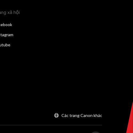
ng xã hội
cebook
stagram
utube
Các trang Canon khác