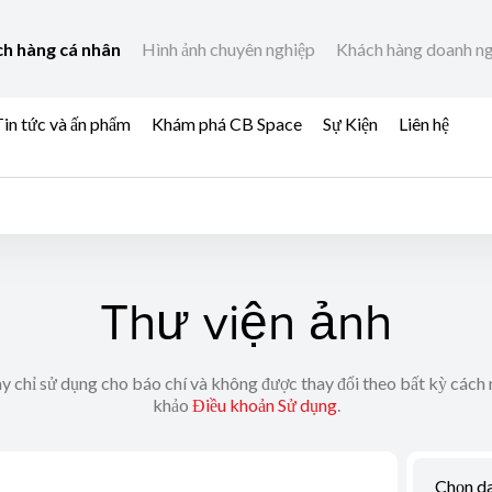
h hàng cá nhân
Hình ảnh chuyên nghiệp
Khách hàng doanh n
in tức và ấn phẩm
Khám phá CB Space
Sự Kiện
Liên hệ
Thư viện ảnh
y chỉ sử dụng cho báo chí và không được thay đổi theo bất kỳ cách 
khảo
Điều khoản Sử dụng
.
Chọn d