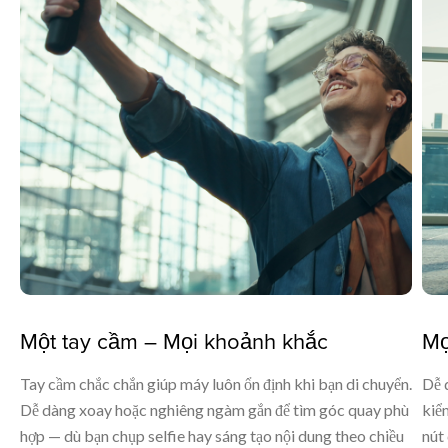
Một tay cầm – Mọi khoảnh khắc
Mọ
Tay cầm chắc chắn giúp máy luôn ổn định khi bạn di chuyển.
Dễ 
Dễ dàng xoay hoặc nghiêng ngàm gắn để tìm góc quay phù
kiể
hợp — dù bạn chụp selfie hay sáng tạo nội dung theo chiều
nút