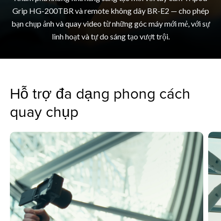
Grip HG-200TBR và remote không dây BR-E2 — cho phép
bạn chụp ảnh và quay video từ những góc máy mới mẻ, với sự
linh hoạt và tự do sáng tạo vượt trội.
Hỗ trợ đa dạng phong cách
quay chụp