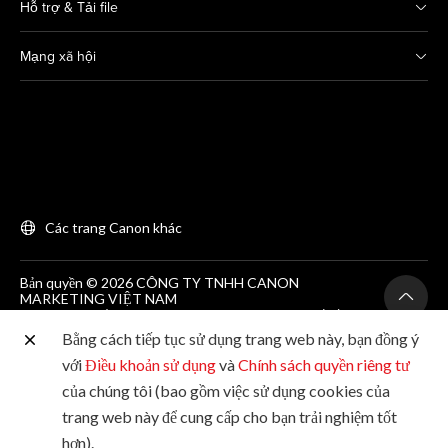
Hỗ trợ & Tải file
Mạng xã hội
Các trang Canon khác
Bản quyền © 2026 CÔNG TY TNHH CANON
MARKETING VIỆT NAM
GCNĐKDN số 0311869297, do SKH&DT HCM cấp lần
đầu ngày 25/06/2012
Bằng cách tiếp tục sử dụng trang web này, bạn đồng ý
Phòng 203, Tầng 2, Tòa nhà Zen Plaza, 54-56 Nguyễn
Trãi, Quận 1, Thành phố Hồ Chí Minh. Tel: (+84-28)
với
Điều khoản sử dụng
và
Chính sách quyền riêng tư
38200 466
của chúng tôi (bao gồm việc sử dụng cookies của
trang web này để cung cấp cho bạn trải nghiệm tốt
hơn).