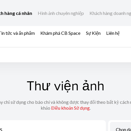
h hàng cá nhân
Hình ảnh chuyên nghiệp
Khách hàng doanh n
in tức và ấn phẩm
Khám phá CB Space
Sự Kiện
Liên hệ
Thư viện ảnh
y chỉ sử dụng cho báo chí và không được thay đổi theo bất kỳ cách 
khảo
Điều khoản Sử dụng
.
Chọn d