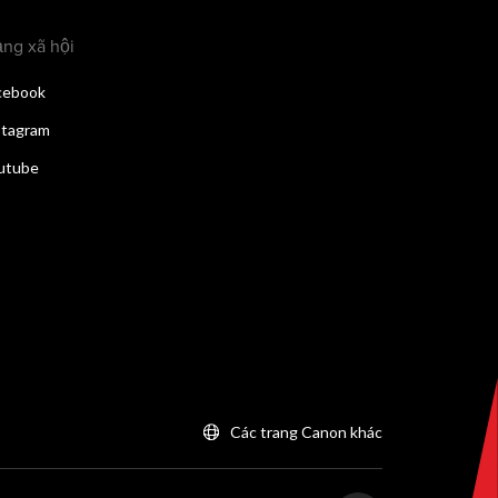
ng xã hội
cebook
stagram
utube
Các trang Canon khác