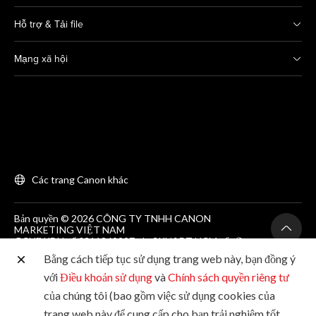
Hỗ trợ & Tải file
Mạng xã hội
Các trang Canon khác
Bản quyền © 2026 CÔNG TY TNHH CANON
MARKETING VIỆT NAM
GCNĐKDN số 0311869297, do SKH&DT HCM cấp lần
đầu ngày 25/06/2012
Bằng cách tiếp tục sử dụng trang web này, bạn đồng ý
Phòng 203, Tầng 2, Tòa nhà Zen Plaza, 54-56 Nguyễn
Trãi, Quận 1, Thành phố Hồ Chí Minh. Tel: (+84-28)
với
Điều khoản sử dụng
và
Chính sách quyền riêng tư
38200 466
của chúng tôi (bao gồm việc sử dụng cookies của
trang web này để cung cấp cho bạn trải nghiệm tốt