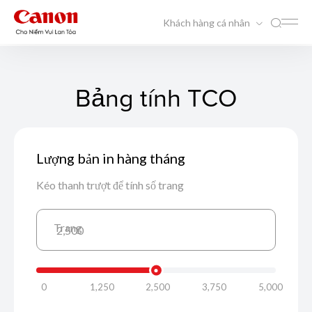
Khách hàng cá nhân
Bảng tính TCO
Lượng bản in hàng tháng
Kéo thanh trượt để tính số trang
Trang
2,500
0
1,250
2,500
3,750
5,000