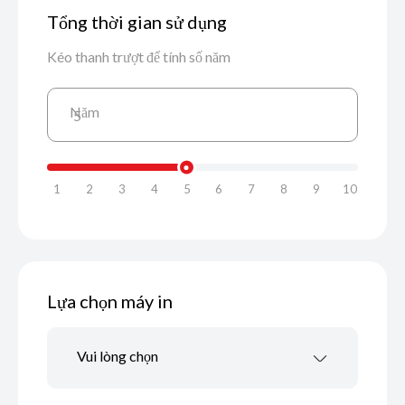
Tổng thời gian sử dụng
Kéo thanh trượt để tính số năm
Năm
5
1
2
3
4
5
6
7
8
9
10
Lựa chọn máy in
Vui lòng chọn