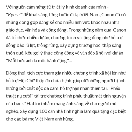
Với nguồn cảm hứng từ triết lý kinh doanh của mình -
"
Kyosei
" để khai sáng từng bước đi tại Việt Nam, Canon đã có
những đóng góp đáng kể cho nhiều lĩnh vực khác nhau như
giáo dục, văn hóa và cộng đồng. Trong những năm qua, Canon
đã tổ chức nhiều dự án, chương trình vì cộng đồng như hỗ trợ
đồng bào lũ lụt, trồng rừng, xây dựng trường học, thắp sáng
thôn quê, kêu gọi ý thức cộng đồng về vấn đề xã hội với dự án
"Mỗi bức ảnh là một hành động"....
Đồng thời, tích cực tham gia nhiều chương trình xã hội lớn như
hỗ trợ Hội Chữ thập đỏ chữa bệnh, giúp đỡ những người bị ảnh
hưởng bởi chất độc da cam, hỗ trợ nạn nhân thiên tai. "Phẫu
thuật nụ cười" tài trợ chương trình phẫu thuật mắt tình nguyện
của bác sĩ Hattori nhằm mang ánh sáng về cho người mù
nghèo, xây dựng 100 căn nhà tình nghĩa làm quà tặng đặc biệt
cho các bà mẹ Việt Nam anh hùng.