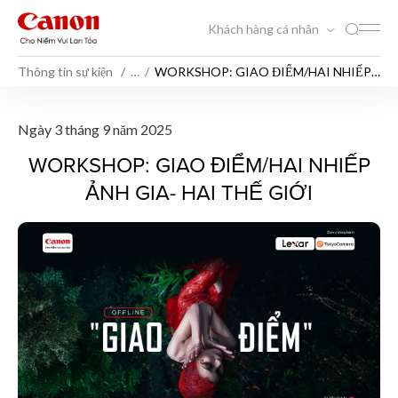
Khách hàng cá nhân
Thông tin sự kiện
…
WORKSHOP: GIAO ĐIỂM/HAI NHIẾP
ẢNH GIA- HAI THẾ GIỚI
WORKSHOP: GIAO ĐIỂM/HAI
Ngày 3 tháng 9 năm 2025
WORKSHOP: GIAO ĐIỂM/HAI NHIẾP
ẢNH GIA- HAI THẾ GIỚI