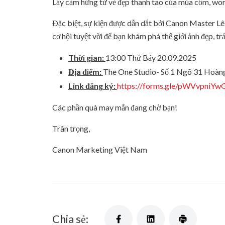
Lấy cảm hứng từ vẻ đẹp thanh tao của mùa cốm, work
Đặc biệt, sự kiện được dẫn dắt bởi Canon Master Lê
cơ hội tuyệt vời để bạn khám phá thế giới ảnh đẹp, t
Thời gian:
13:00 Thứ Bảy 20.09.2025
Địa điểm:
The One Studio- Số 1 Ngõ 31 Hoàn
Link đăng ký:
https://forms.gle/pWVvpniY
Các phần quà may mắn đang chờ bạn!
Trân trọng,
Canon Marketing Việt Nam
Chia sẻ: