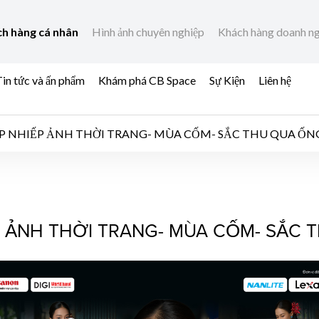
h hàng cá nhân
Hình ảnh chuyên nghiệp
Khách hàng doanh n
in tức và ấn phẩm
Khám phá CB Space
Sự Kiện
Liên hệ
 NHIẾP ẢNH THỜI TRANG- MÙA CỐM- SẮC THU QUA ỐN
NH THỜI TRANG- MÙ
ẢNH THỜI TRANG- MÙA CỐM- SẮC 