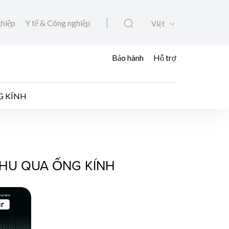
ghiệp
Y tế & Công nghiệp
Việt
Bảo hành
Hỗ trợ
G KÍNH
A CỐM- SẮC THU QU
THU QUA ỐNG KÍNH