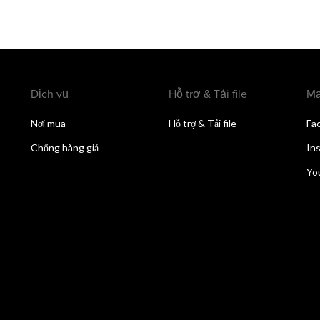
Dịch vụ
Hỗ trợ & Tải file
Mạ
Nơi mua
Hỗ trợ & Tải file
Fa
Chống hàng giả
In
Yo