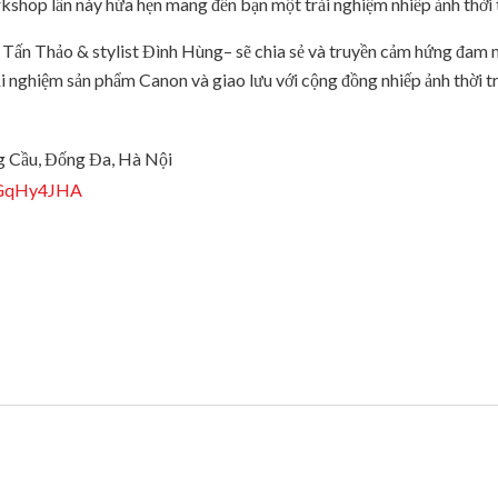
shop lần này hứa hẹn mang đến bạn một trải nghiệm nhiếp ảnh thời t
 Tấn Thảo & stylist Đình Hùng– sẽ chia sẻ và truyền cảm hứng đam m
rải nghiệm sản phẩm Canon và giao lưu với cộng đồng nhiếp ảnh thời t
g Cầu, Đống Đa, Hà Nội
wGqHy4JHA