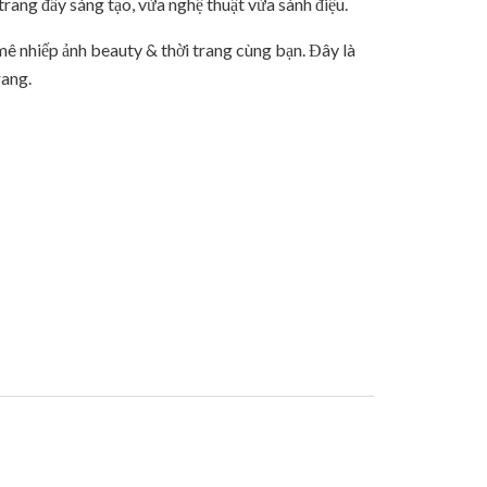
rang đầy sáng tạo, vừa nghệ thuật vừa sành điệu.
ê nhiếp ảnh beauty & thời trang cùng bạn. Đây là
rang.