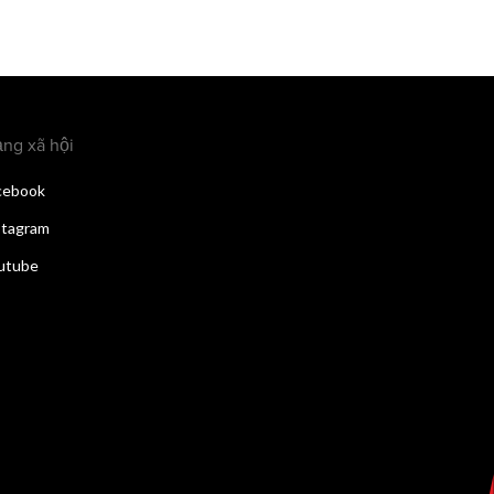
ng xã hội
cebook
stagram
utube