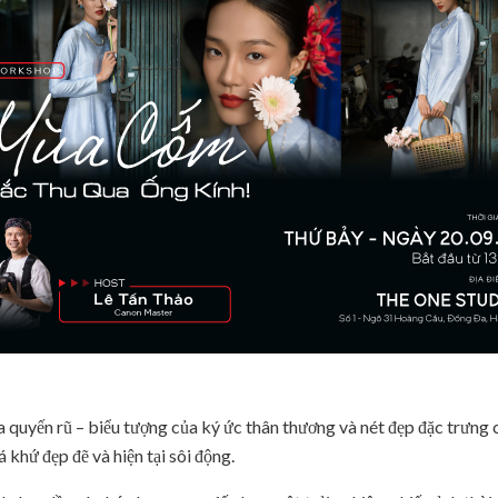
quyến rũ – biểu tượng của ký ức thân thương và nét đẹp đặc trưng 
á khứ đẹp đẽ và hiện tại sôi động.