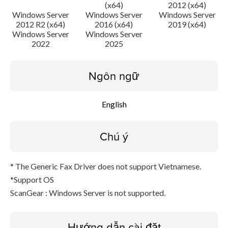
(x64)
2012 (x64)
Thông tin tập tin
Windows Server
Windows Server
Windows Server
2012 R2 (x64)
2016 (x64)
2019 (x64)
Tuyên bố miễn trừ trách nhiệm
Windows Server
Windows Server
2022
2025
Ngôn ngữ
English
Chú ý
* The Generic Fax Driver does not support Vietnamese.
*Support OS
ScanGear : Windows Server is not supported.
Hướng dẫn cài đặt