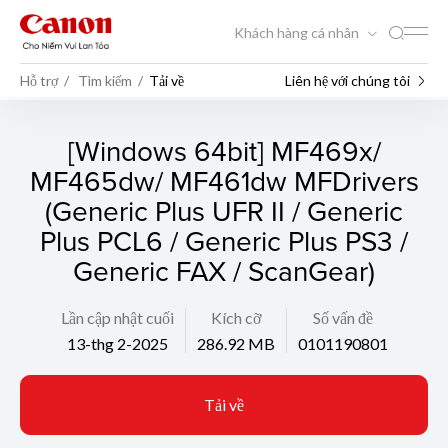
Khách hàng cá nhân
Hỗ trợ
Tìm kiếm
Tải về
Liên hệ với chúng tôi
[Windows 64bit] MF469x/
MF465dw/ MF461dw MFDrivers
(Generic Plus UFR II / Generic
Plus PCL6 / Generic Plus PS3 /
Generic FAX / ScanGear)
Lần cập nhật cuối
Kích cỡ
Số vấn đề
13-thg 2-2025
286.92 MB
0101190801
Tải về