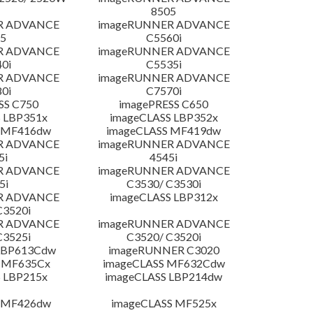
8505
R ADVANCE
imageRUNNER ADVANCE
5
C5560i
R ADVANCE
imageRUNNER ADVANCE
0i
C5535i
R ADVANCE
imageRUNNER ADVANCE
0i
C7570i
SS C750
imagePRESS C650
 LBP351x
imageCLASS LBP352x
 MF416dw
imageCLASS MF419dw
R ADVANCE
imageRUNNER ADVANCE
5i
4545i
R ADVANCE
imageRUNNER ADVANCE
5i
C3530/ C3530i
R ADVANCE
imageCLASS LBP312x
C3520i
R ADVANCE
imageRUNNER ADVANCE
C3525i
C3520/ C3520i
LBP613Cdw
imageRUNNER C3020
 MF635Cx
imageCLASS MF632Cdw
 LBP215x
imageCLASS LBP214dw
 MF426dw
imageCLASS MF525x