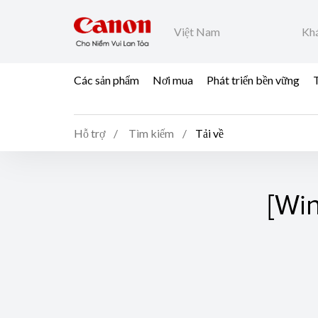
Việt Nam
Khá
Các sản phẩm
Nơi mua
Phát triển bền vững
T
Hỗ trợ
Tìm kiếm
Tải về
[Wi