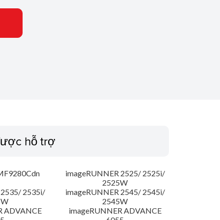
ược hỗ trợ
MF9280Cdn
imageRUNNER 2525/ 2525i/
2525W
535/ 2535i/
imageRUNNER 2545/ 2545i/
5W
2545W
R ADVANCE
imageRUNNER ADVANCE
5
6055