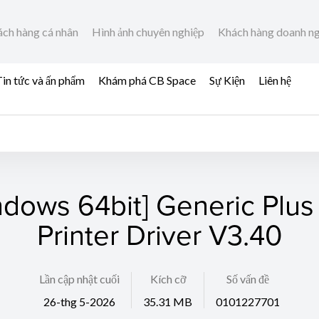
ch hàng cá nhân
Hình ảnh chuyên nghiệp
Khách hàng doanh n
in tức và ấn phẩm
Khám phá CB Space
Sự Kiện
Liên hệ
ndows 64bit] Generic Plus
Printer Driver V3.40
Lần cập nhật cuối
Kích cỡ
Số vấn đề
26-thg 5-2026
35.31 MB
0101227701