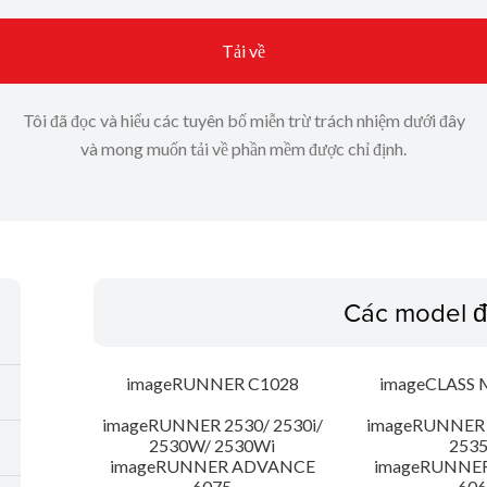
Tải về
Tôi đã đọc và hiểu các tuyên bố miễn trừ trách nhiệm dưới đây
và mong muốn tải về phần mềm được chỉ định.
Các model đ
imageRUNNER C1028
imageCLASS 
imageRUNNER 2530/ 2530i/
imageRUNNER 2
2530W/ 2530Wi
253
imageRUNNER ADVANCE
imageRUNNE
6075
606