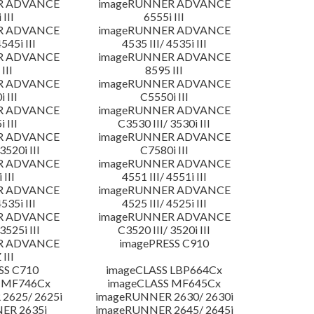
R ADVANCE
imageRUNNER ADVANCE
 III
6555i III
R ADVANCE
imageRUNNER ADVANCE
4545i III
4535 III/ 4535i III
R ADVANCE
imageRUNNER ADVANCE
III
8595 III
R ADVANCE
imageRUNNER ADVANCE
 III
C5550i III
R ADVANCE
imageRUNNER ADVANCE
 III
C3530 III/ 3530i III
R ADVANCE
imageRUNNER ADVANCE
3520i III
C7580i III
R ADVANCE
imageRUNNER ADVANCE
 III
4551 III/ 4551i III
R ADVANCE
imageRUNNER ADVANCE
4535i III
4525 III/ 4525i III
R ADVANCE
imageRUNNER ADVANCE
3525i III
C3520 III/ 3520i III
R ADVANCE
imagePRESS C910
 III
SS C710
imageCLASS LBP664Cx
 MF746Cx
imageCLASS MF645Cx
2625/ 2625i
imageRUNNER 2630/ 2630i
ER 2635i
imageRUNNER 2645/ 2645i