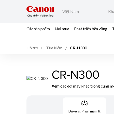
Việt Nam
Khá
Các sản phẩm
Nơi mua
Phát triển bền vững
T
Hỗ trợ
Tìm kiếm
CR-N300
CR-N300
Xem các đời máy khác trong cùng mộ
Drivers, Phần mềm &