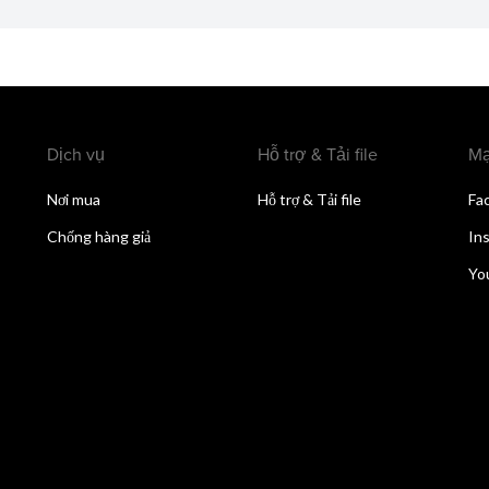
Dịch vụ
Hỗ trợ & Tải file
Mạ
Nơi mua
Hỗ trợ & Tải file
Fa
Chống hàng giả
In
Yo