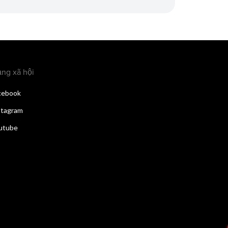
ng xã hội
cebook
stagram
utube