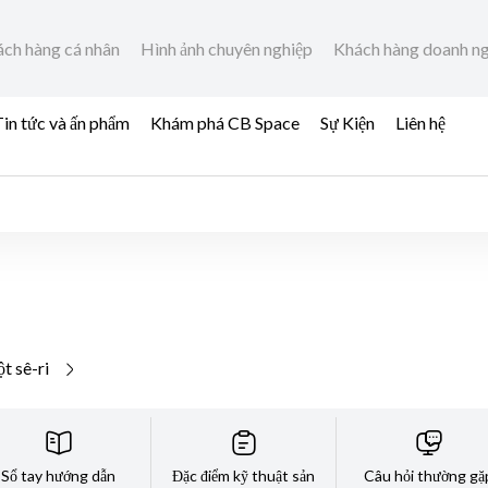
ch hàng cá nhân
Hình ảnh chuyên nghiệp
Khách hàng doanh n
in tức và ấn phẩm
Khám phá CB Space
Sự Kiện
Liên hệ
t sê-ri
Sổ tay hướng dẫn
Đặc điểm kỹ thuật sản
Câu hỏi thường gặ