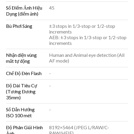
Số Điểm Ảnh Hiệu
45
Dụng (điểm ảnh)
Bù Phơi Sáng
±3 stops in 1/3-stop or 1/2-stop
increments
AEB: ±3 stops in 1/3-stop or 1/2-stop
increments
Nhận diện vùng
Human and Animal eye detection (All
AF mode)
mắt tự động
Chế Độ Đèn Flash
-
Độ Dài Tiêu Cự
-
(Tương Đương
35mm)
Số Dẫn Hướng
-
ISO 100 mét
Độ Phân Giải Hình
8192×5464 (JPEG L/RAW/C-
RAW/HEIF)
Ảnh