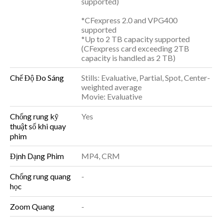
supported)
*CFexpress 2.0 and VPG400
supported
*Up to 2 TB capacity supported
(CFexpress card exceeding 2TB
capacity is handled as 2 TB)
Chế Độ Đo Sáng
Stills: Evaluative, Partial, Spot, Center-
weighted average
Movie: Evaluative
Chống rung kỹ
Yes
thuật số khi quay
phim
Định Dạng Phim
MP4, CRM
Chống rung quang
-
học
Zoom Quang
-