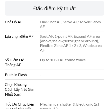
Đặc điểm kỹ thuật
Tải về Tài liệu
Chế Độ AF
One-Shot AF, Servo AF/ Movie Servo
Đặc điểm kỹ thuật
AF
Lựa chọn điểm AF
Spot AF, 1-point AF, Expand AF area
(above/below/left/right or around),
Flexible Zone AF 1 / 2 / 3, Whole area
AF
Số Điểm Hệ
Up to 1053 AF frame zones
Thống AF
Built-in Flash
-
Chọn Khoảng
-
Cách Lấy Nét Gần
Nhất (cm)
Tốc Độ Chụp Liên
Mechanical shutter & Electronic 1st
curtain: 12
Tục (số tấm mỗi