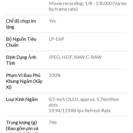
Movie recording: 1/8 - 1/8,000 (Varies
by frame rate)
Chế độ chụp im
Yes
lặng
Bộ Nguồn Tiêu
LP-E6P
Chuẩn
Định Dạng Ảnh
JPEG, HEIF, RAW, C-RAW
Tĩnh
Phạm Vi Bao Phủ
100%
Khung Ngắm (Xấp
Xỉ)
Loại Kính Ngắm
0.5-inch OLED, approx. 5.76million
dots
59.94/119.88 fps Refresh Rate
Trọng lượng (g)
746
(Bao gồm pin và