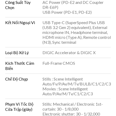
Công Suất Tùy
AC Power (PD-E2 and DC Coupler
DR-E6P)
Chọn
USB Power (PD-E1, PD-E2)
Kết Nối Ngoại Vi
USB Type-C (SuperSpeed Plus USB
(USB 3.2 Gen 2) equivalent), External
microphone IN, Headphone terminal,
HDMI micro (Type A), Remote control
(N3), Sync terminal
Loại Bộ Xử Lý
DIGIC Accelerator & DIGIC X
Kích Thước Cảm
Full-Frame CMOS
Biến
Chế Độ Chụp
Stills : Scene Intelligent
Auto/Fv/P/Av/M/Tv/BULB/C1/C2/C3
Movies : Scene Intelligent
Auto/P/Av/M/Tv/C1/C2/C3
Phạm Vi Tốc Độ
Stills: Mechanical / Electronic 1st-
curtain: 30 - 1/8,000
Cửa Trập (giây)
Electronic shutter: 30 - 1/32,000