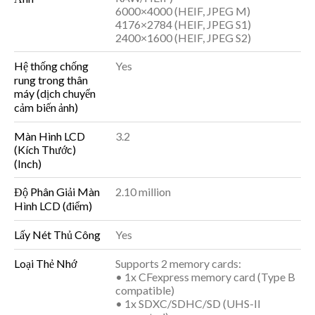
6000×4000 (HEIF, JPEG M)
4176×2784 (HEIF, JPEG S1)
2400×1600 (HEIF, JPEG S2)
Hệ thống chống
Yes
rung trong thân
máy (dịch chuyển
cảm biến ảnh)
Màn Hình LCD
3.2
(Kích Thước)
(Inch)
Độ Phân Giải Màn
2.10 million
Hình LCD (điểm)
Lấy Nét Thủ Công
Yes
Loại Thẻ Nhớ
Supports 2 memory cards:
• 1x CFexpress memory card (Type B
compatible)
• 1x SDXC/SDHC/SD (UHS-II