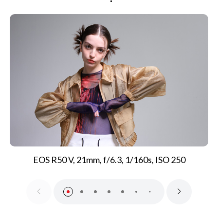
EOS R50 V, 21mm, f/6.3, 1/160s, ISO 250