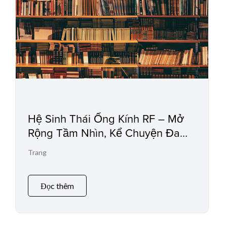
Hệ Sinh Thái Ống Kính RF – Mở
Rộng Tầm Nhìn, Kể Chuyện Đa
Chiều
Trang
Đọc thêm