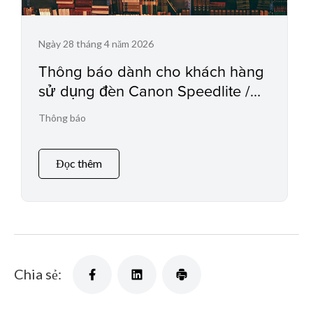
Ngày 28 tháng 4 năm 2026
Thông báo dành cho khách hàng
sử dụng đèn Canon Speedlite /
Macro Ring Lite / Macro Twin Lite
Thông báo
và các phụ kiện liên quan
Đọc thêm
Chia sẻ: