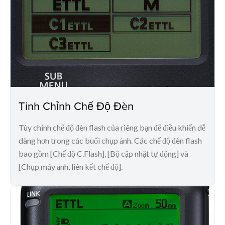
Tinh Chỉnh Chế Độ Đèn
Tùy chỉnh chế độ đèn flash của riêng bạn để điều khiển dễ
dàng hơn trong các buổi chụp ảnh. Các chế độ đèn flash
bao gồm [Chế độ C.Flash], [Bộ cập nhật tự động] và
[Chụp máy ảnh, liên kết chế độ].