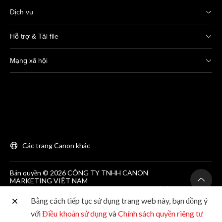
Dịch vụ
Hỗ trợ & Tải file
Mạng xã hội
Các trang Canon khác
Bản quyền © 2026 CÔNG TY TNHH CANON
MARKETING VIỆT NAM
GCNĐKDN số 0311869297, do SKH&DT HCM cấp lần
đầu ngày 25/06/2012
Bằng cách tiếp tục sử dụng trang web này, bạn đồng ý
Phòng 203, Tầng 2, Tòa nhà Zen Plaza, 54-56 Nguyễn
Trãi, Quận 1, Thành phố Hồ Chí Minh. Tel: (+84-28)
với
Điều khoản sử dụng
và
Chính sách quyền riêng tư
38200 466