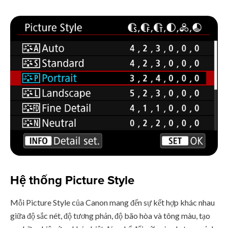
Hệ thống Picture Style
Mỗi Picture Style của Canon mang đến sự kết hợp khác nhau
giữa độ sắc nét, độ tương phản, độ bão hòa và tông màu, tạo