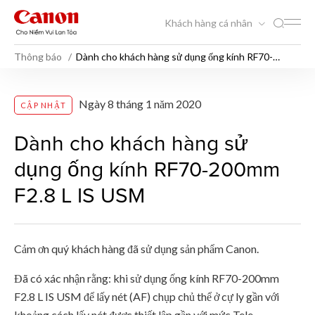
Khách hàng cá nhân
Thông báo
Dành cho khách hàng sử dụng ống kính RF70-
200mm F2.8 L IS USM
Dành cho khách hàng sử dụ
Ngày 8 tháng 1 năm 2020
CẬP NHẬT
Dành cho khách hàng sử
dụng ống kính RF70-200mm
F2.8 L IS USM
Cảm ơn quý khách hàng đã sử dụng sản phẩm Canon.
Đã có xác nhận rằng: khi sử dụng ống kính RF70-200mm
F2.8 L IS USM để lấy nét (AF) chụp chủ thể ở cự ly gần với
khoảng cách lấy nét được thiết lập gần với mức Tele