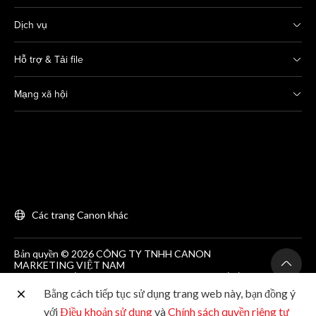
Dịch vụ
Hỗ trợ & Tải file
Mạng xã hội
Các trang Canon khác
Bản quyền © 2026 CÔNG TY TNHH CANON
MARKETING VIỆT NAM
GCNĐKDN số 0311869297, do SKH&DT HCM cấp lần
đầu ngày 25/06/2012
Bằng cách tiếp tục sử dụng trang web này, bạn đồng ý
Phòng 203, Tầng 2, Tòa nhà Zen Plaza, 54-56 Nguyễn
Trãi, Quận 1, Thành phố Hồ Chí Minh. Tel: (+84-28)
với
Điều khoản sử dụng
và
Chính sách quyền riêng tư