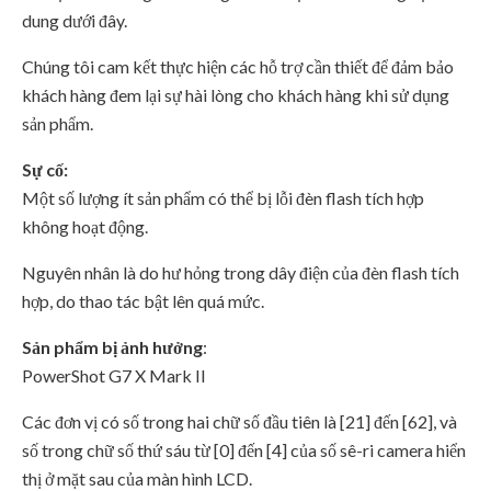
dung dưới đây.
Chúng tôi cam kết thực hiện các hỗ trợ cần thiết để đảm bảo
khách hàng đem lại sự hài lòng cho khách hàng khi sử dụng
sản phẩm.
Sự cố:
Một số lượng ít sản phẩm có thể bị lỗi đèn flash tích hợp
không hoạt động.
Nguyên nhân là do hư hỏng trong dây điện của đèn flash tích
hợp, do thao tác bật lên quá mức.
Sản phẩm bị ảnh hưởng
:
PowerShot G7 X Mark II
Các đơn vị có số trong hai chữ số đầu tiên là [21] đến [62], và
số trong chữ số thứ sáu từ [0] đến [4] của số sê-ri camera hiển
thị ở mặt sau của màn hình LCD.