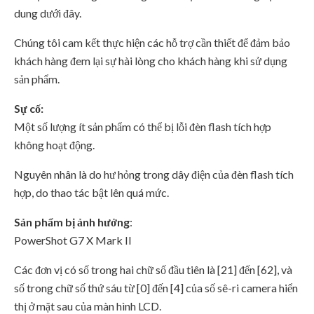
dung dưới đây.
Chúng tôi cam kết thực hiện các hỗ trợ cần thiết để đảm bảo
khách hàng đem lại sự hài lòng cho khách hàng khi sử dụng
sản phẩm.
Sự cố:
Một số lượng ít sản phẩm có thể bị lỗi đèn flash tích hợp
không hoạt động.
Nguyên nhân là do hư hỏng trong dây điện của đèn flash tích
hợp, do thao tác bật lên quá mức.
Sản phẩm bị ảnh hưởng
:
PowerShot G7 X Mark II
Các đơn vị có số trong hai chữ số đầu tiên là [21] đến [62], và
số trong chữ số thứ sáu từ [0] đến [4] của số sê-ri camera hiển
thị ở mặt sau của màn hình LCD.