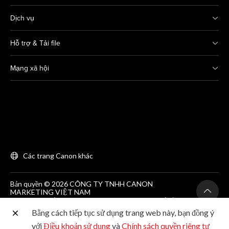
Dịch vụ
Hỗ trợ & Tải file
Mạng xã hội
Các trang Canon khác
Bản quyền © 2026 CÔNG TY TNHH CANON
MARKETING VIỆT NAM
GCNĐKDN số 0311869297, do SKH&DT HCM cấp lần
đầu ngày 25/06/2012
Bằng cách tiếp tục sử dụng trang web này, bạn đồng ý
Phòng 203, Tầng 2, Tòa nhà Zen Plaza, 54-56 Nguyễn
Trãi, Quận 1, Thành phố Hồ Chí Minh. Tel: (+84-28)
với
Điều khoản sử dụng
và
Chính sách quyền riêng tư