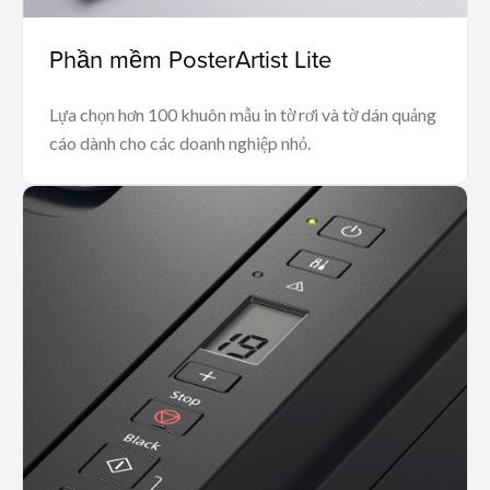
Phần mềm PosterArtist Lite
Lựa chọn hơn 100 khuôn mẫu in tờ rơi và tờ dán quảng
cáo dành cho các doanh nghiệp nhỏ.