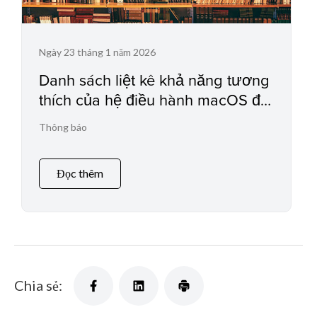
Ngày 23 tháng 1 năm 2026
Danh sách liệt kê khả năng tương
thích của hệ điều hành macOS đối
với máy in phun / máy quét
Thông báo
Đọc thêm
Chia sẻ: