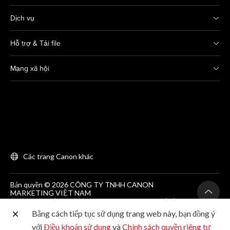
Dịch vụ
Hỗ trợ & Tải file
Mạng xã hội
Các trang Canon khác
Bản quyền © 2026 CÔNG TY TNHH CANON
MARKETING VIỆT NAM
GCNĐKDN số 0311869297, do SKH&DT HCM cấp lần
đầu ngày 25/06/2012
Bằng cách tiếp tục sử dụng trang web này, bạn đồng ý
Phòng 203, Tầng 2, Tòa nhà Zen Plaza, 54-56 Nguyễn
Trãi, Quận 1, Thành phố Hồ Chí Minh. Tel: (+84-28)
với
Điều khoản sử dụng
và
Chính sách quyền riêng tư