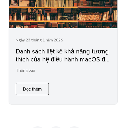
Ngày 23 tháng 1 năm 2026
Danh sách liệt kê khả năng tương
thích của hệ điều hành macOS đối
với máy in phun / máy quét
Thông báo
Đọc thêm