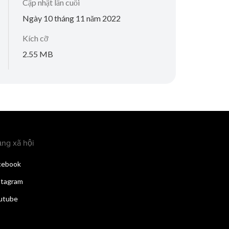
Cập nhật lần cuối
Ngày 10 tháng 11 năm 2022
Kích cỡ
2.55 MB
ng xã hội
cebook
stagram
utube