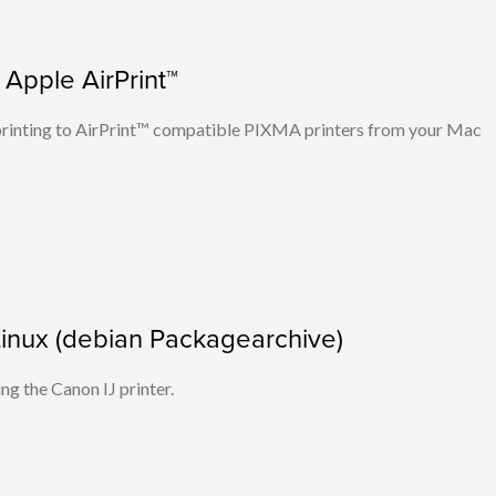
 Apple AirPrint™
n printing to AirPrint™ compatible PIXMA printers from your Mac
r Linux (debian Packagearchive)
ing the Canon IJ printer.