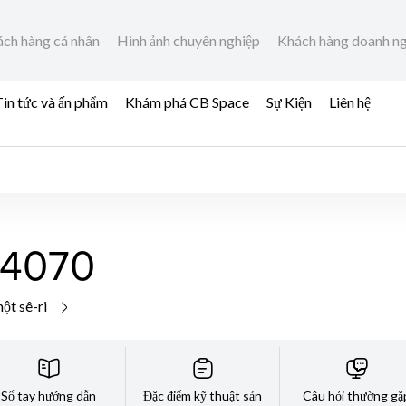
ch hàng cá nhân
Hình ảnh chuyên nghiệp
Khách hàng doanh n
in tức và ấn phẩm
Khám phá CB Space
Sự Kiện
Liên hệ
4070
ột sê-ri
Sổ tay hướng dẫn
Đặc điểm kỹ thuật sản
Câu hỏi thường gặ