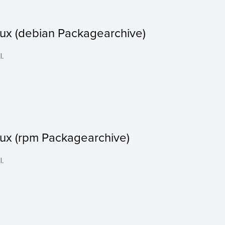
nux (debian Packagearchive)
l.
nux (rpm Packagearchive)
l.