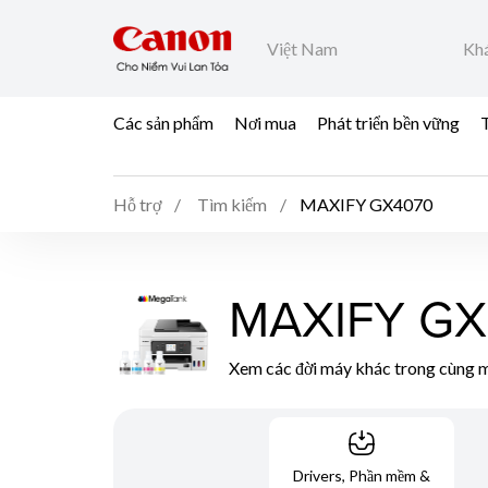
Việt Nam
Khá
Các sản phẩm
Nơi mua
Phát triển bền vững
T
Hỗ trợ
Tìm kiếm
MAXIFY GX4070
MAXIFY GX
Xem các đời máy khác trong cùng m
Drivers, Phần mềm &