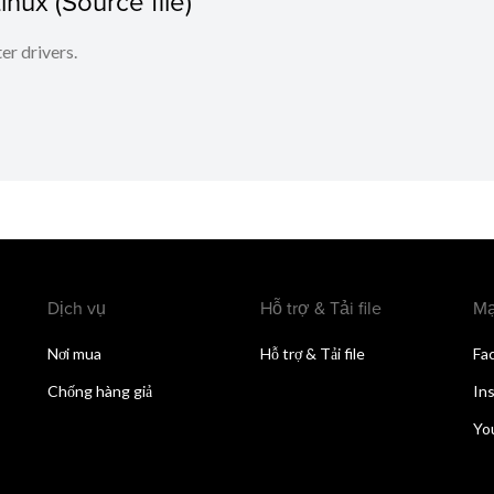
Linux (Source file)
ter drivers.
Dịch vụ
Hỗ trợ & Tải file
Mạ
Nơi mua
Hỗ trợ & Tải file
Fa
Chống hàng giả
In
Yo