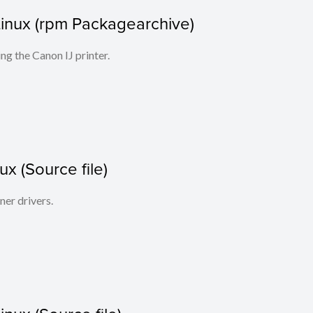
r Linux (rpm Packagearchive)
ing the Canon IJ printer.
x (Source file)
ner drivers.