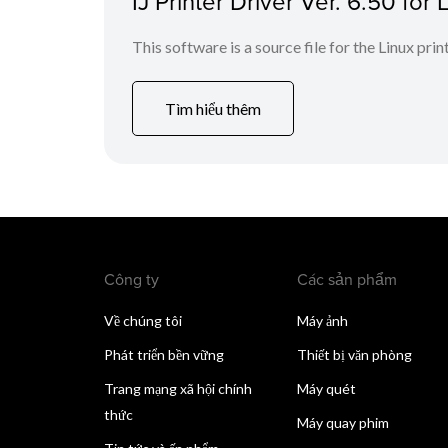
IJ Printer Driver Ver. 6.50 for 
This software is a source file for the Linux prin
Tìm hiểu thêm
Công ty
Các sản phẩm
Về chúng tôi
Máy ảnh
Phát triển bền vững
Thiết bị văn phòng
Trang mạng xã hội chính
Máy quét
thức
Máy quay phim