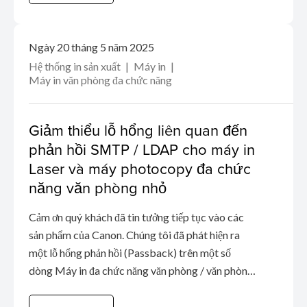
dịch vụ (DoS) thông qua Internet.
Ngày 20 tháng 5 năm 2025
Hệ thống in sản xuất
Máy in
Máy in văn phòng đa chức năng
Giảm thiểu lỗ hổng liên quan đến
phản hồi SMTP / LDAP cho máy in
Laser và máy photocopy đa chức
năng văn phòng nhỏ
Cảm ơn quý khách đã tin tưởng tiếp tục vào các
sản phẩm của Canon. Chúng tôi đã phát hiện ra
một lỗ hổng phản hồi (Passback) trên một số
dòng Máy in đa chức năng văn phòng / văn phòng
nhỏ và Máy in Laser. Nếu các tác nhân độc hại
chiếm quyền quản trị, họ có thể lấy được thông tin