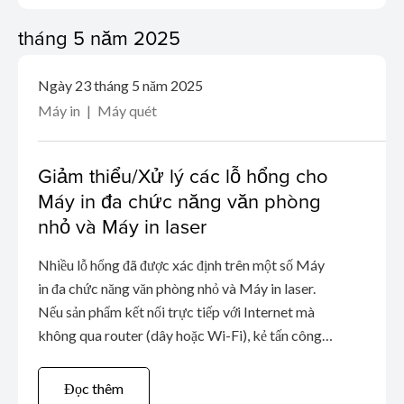
tháng 5 năm 2025
Ngày 23 tháng 5 năm 2025
Máy in
Máy quét
Giảm thiểu/Xử lý các lỗ hổng cho
Máy in đa chức năng văn phòng
nhỏ và Máy in laser
Nhiều lỗ hổng đã được xác định trên một số Máy
in đa chức năng văn phòng nhỏ và Máy in laser.
Nếu sản phẩm kết nối trực tiếp với Internet mà
không qua router (dây hoặc Wi-Fi), kẻ tấn công
từ xa không xác thực có thể thực thi mã tùy ý
nhằm mục đích thực hiện cuộc tấn công làm tê liệt
Đọc thêm