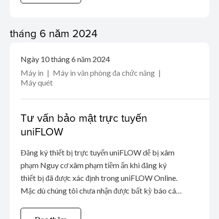
tháng 6 năm 2024
Ngày 10 tháng 6 năm 2024
Máy in
Máy in văn phòng đa chức năng
Máy quét
Tư vấn bảo mật trực tuyến
uniFLOW
Đăng ký thiết bị trực tuyến uniFLOW dễ bị xâm
phạm Nguy cơ xâm phạm tiềm ẩn khi đăng ký
thiết bị đã được xác định trong uniFLOW Online.
Mặc dù chúng tôi chưa nhận được bất kỳ báo cáo
nào về việc khai thác, chúng tôi khuyên bạn nên
đọc liên kết tư vấn bảo mật. Chi tiết về lỗ hổng,