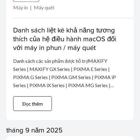
Máy in
Máy quét
Danh sách liệt kê khả năng tương
thích của hệ điều hành macOS đối
với máy in phun / máy quét
Danh sách các sản phẩm được hỗ trợMAXIFY
Series | MAXIFY GX Series | PIXMA E Series |
PIXMA G Series | PIXMA GM Series | PIXMA iP
Series | PIXMA iX Series | PIXMA MG Series |
PIXMA MP Series | PIXMA MX Series | PIXMA
TR Series | PIXMA TS Series | PRO Series |
Đọc thêm
Scanner ...
tháng 9 năm 2025