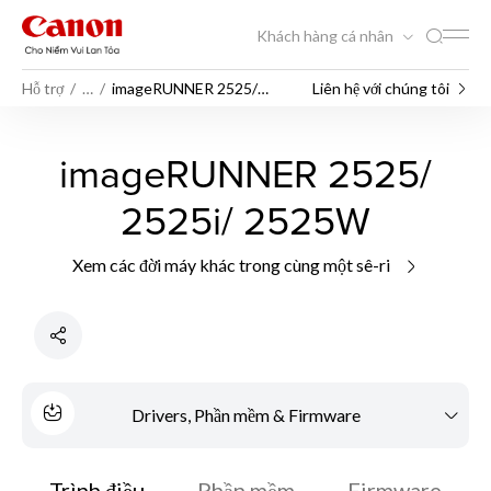
Khách hàng cá nhân
Hỗ trợ
…
imageRUNNER 2525/
Liên hệ với chúng tôi
2525i/ 2525W
imageRUNNER 2525/
2525i/ 2525W
Xem các đời máy khác trong cùng một sê-ri
Drivers, Phần mềm & Firmware
Trình điều
Phần mềm
Firmware