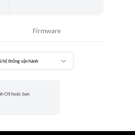
Firmware
ả hệ thống vận hành
ành OS hoặc bạn