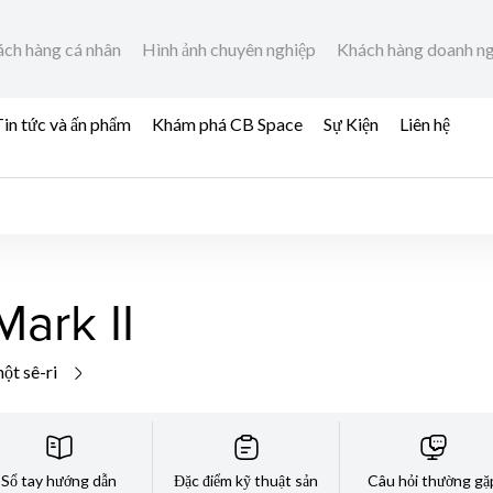
ch hàng cá nhân
Hình ảnh chuyên nghiệp
Khách hàng doanh n
in tức và ấn phẩm
Khám phá CB Space
Sự Kiện
Liên hệ
ark II
ột sê-ri
Sổ tay hướng dẫn
Đặc điểm kỹ thuật sản
Câu hỏi thường gặ