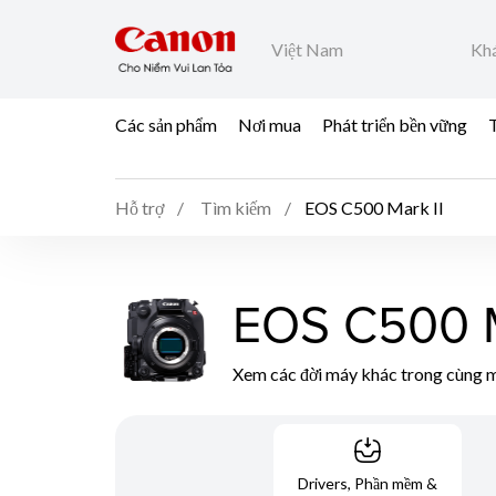
Việt Nam
Khá
Các sản phẩm
Nơi mua
Phát triển bền vững
T
Hỗ trợ
Tìm kiếm
EOS C500 Mark II
EOS C500 M
Xem các đời máy khác trong cùng m
Drivers, Phần mềm &