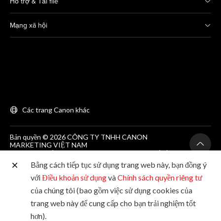
Hỗ trợ & Tải file
Mạng xã hội
Các trang Canon khác
Bản quyền © 2026 CÔNG TY TNHH CANON
MARKETING VIỆT NAM
GCNĐKDN số 0311869297, do SKH&DT HCM cấp lần
đầu ngày 25/06/2012
Bằng cách tiếp tục sử dụng trang web này, bạn đồng ý
Phòng 203, Tầng 2, Tòa nhà Zen Plaza, 54-56 Nguyễn
Trãi, Quận 1, Thành phố Hồ Chí Minh. Tel: (+84-28)
với
Điều khoản sử dụng
và
Chính sách quyền riêng tư
38200 466
của chúng tôi (bao gồm việc sử dụng cookies của
trang web này để cung cấp cho bạn trải nghiệm tốt
hơn).