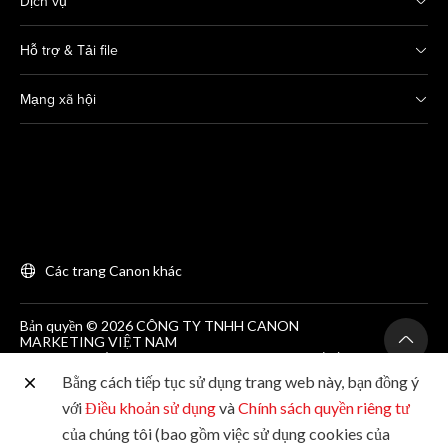
Dịch vụ
Hỗ trợ & Tải file
Mạng xã hội
Các trang Canon khác
Bản quyền © 2026 CÔNG TY TNHH CANON
MARKETING VIỆT NAM
GCNĐKDN số 0311869297, do SKH&DT HCM cấp lần
đầu ngày 25/06/2012
Bằng cách tiếp tục sử dụng trang web này, bạn đồng ý
Phòng 203, Tầng 2, Tòa nhà Zen Plaza, 54-56 Nguyễn
Trãi, Quận 1, Thành phố Hồ Chí Minh. Tel: (+84-28)
với
Điều khoản sử dụng
và
Chính sách quyền riêng tư
38200 466
của chúng tôi (bao gồm việc sử dụng cookies của