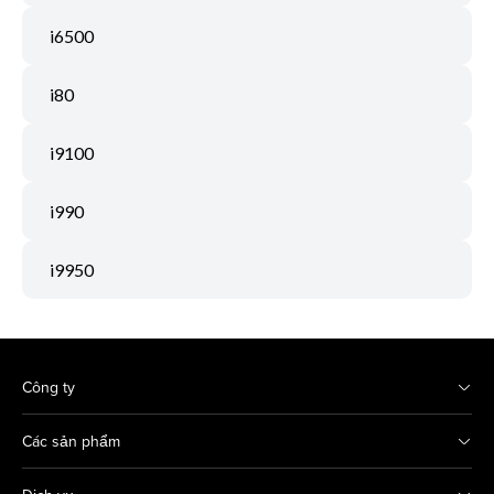
i6500
i80
i9100
i990
i9950
Công ty
Các sản phẩm