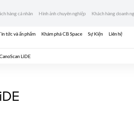
ch hàng cá nhân
Hình ảnh chuyên nghiệp
Khách hàng doanh n
in tức và ấn phẩm
Khám phá CB Space
Sự Kiện
Liên hệ
CanoScan LiDE
iDE