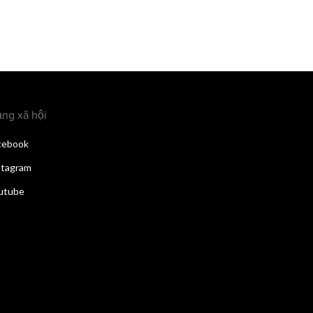
ng xã hội
cebook
stagram
utube