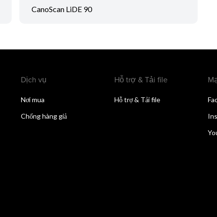
CanoScan LiDE 90
Dịch vụ
Hỗ trợ & Tải file
Mạ
Nơi mua
Hỗ trợ & Tải file
Fa
Chống hàng giả
In
Yo