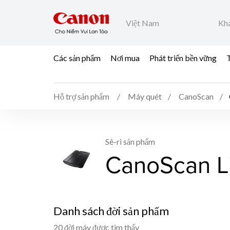
Việt Nam
Khá
Các sản phẩm
Nơi mua
Phát triển bền vững
T
Hỗ trợ sản phẩm
Máy quét
CanoScan
Sê-ri sản phẩm
CanoScan L
Danh sách đời sản phẩm
20 đời máy được tìm thấy