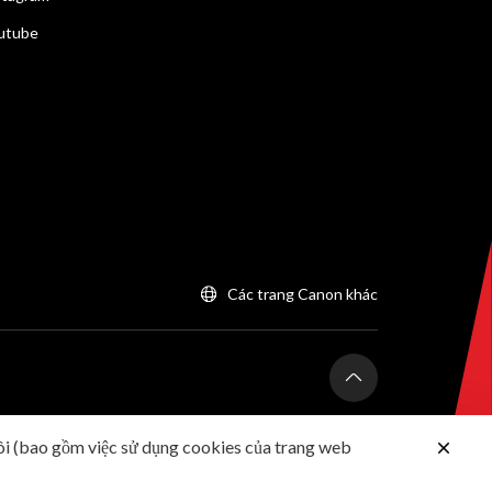
utube
Các trang Canon khác
ôi (bao gồm việc sử dụng cookies của trang web