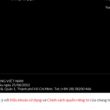
Yo
ING VIỆT NAM
u ngày 25/06/2012
ãi, Quận 1, Thành phố Hồ Chí Minh. Tel: (+84-28) 38200 466
 ý với
Điều khoản sử dụng
và
Chính sách quyền riêng tư
của chúng t