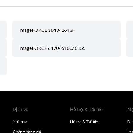
imageFORCE 1643/ 1643F
imageFORCE 6170/ 6160/ 6155
Dịch vụ
Hỗ trợ & Tải file
Mạ
Nơi mua
Hỗ trợ & Tải file
Fa
Chống hàng giả
In