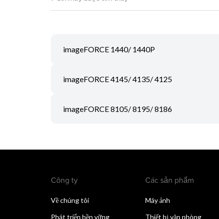
imageFORCE 1440/ 1440P
imageFORCE 4145/ 4135/ 4125
imageFORCE 8105/ 8195/ 8186
Công ty
Các sản phẩm
Về chúng tôi
Máy ảnh
Phát triển bền vững
Thiết bị văn phòng