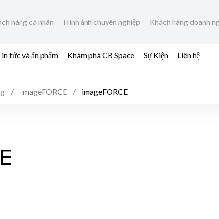
ch hàng cá nhân
Hình ảnh chuyên nghiệp
Khách hàng doanh n
in tức và ấn phẩm
Khám phá CB Space
Sự Kiện
Liên hệ
ng
imageFORCE
imageFORCE
E