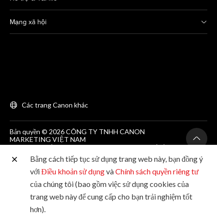
Mạng xã hội
Các trang Canon khác
Bản quyền © 2026 CÔNG TY TNHH CANON
MARKETING VIỆT NAM
GCNĐKDN số 0311869297, do SKH&DT HCM cấp lần
đầu ngày 25/06/2012
Bằng cách tiếp tục sử dụng trang web này, bạn đồng ý
Phòng 203, Tầng 2, Tòa nhà Zen Plaza, 54-56 Nguyễn
Trãi, Quận 1, Thành phố Hồ Chí Minh. Tel: (+84-28)
với
Điều khoản sử dụng
và
Chính sách quyền riêng tư
38200 466
của chúng tôi (bao gồm việc sử dụng cookies của
trang web này để cung cấp cho bạn trải nghiệm tốt
hơn).