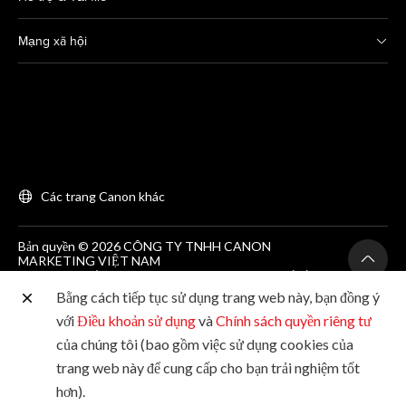
Mạng xã hội
Các trang Canon khác
Bản quyền © 2026 CÔNG TY TNHH CANON
MARKETING VIỆT NAM
GCNĐKDN số 0311869297, do SKH&DT HCM cấp lần
đầu ngày 25/06/2012
Bằng cách tiếp tục sử dụng trang web này, bạn đồng ý
Phòng 203, Tầng 2, Tòa nhà Zen Plaza, 54-56 Nguyễn
Trãi, Quận 1, Thành phố Hồ Chí Minh. Tel: (+84-28)
với
Điều khoản sử dụng
và
Chính sách quyền riêng tư
38200 466
của chúng tôi (bao gồm việc sử dụng cookies của
trang web này để cung cấp cho bạn trải nghiệm tốt
hơn).