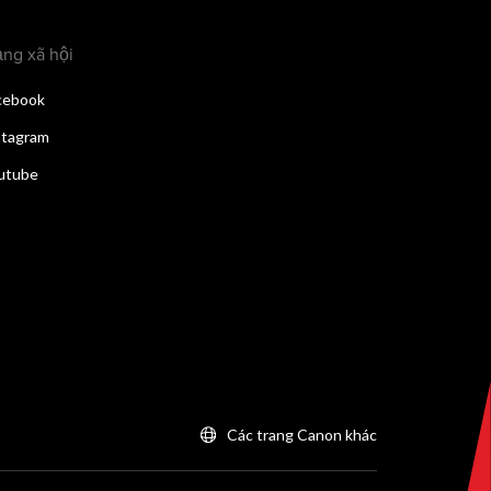
ng xã hội
cebook
stagram
utube
Các trang Canon khác